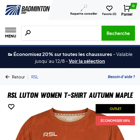
0
Raquette conseiller
Panier
Favoris (
0
)
Recherche de produits, de marques, etc.
Recherche
MENU
👟 Économisez 20% sur toutes les chaussures
-
Valable
jusqu´au 12/8
-
Voir la sélection
|
Besoin d'aide ?
Retour
RSL
RSL Luton Women T-shirt Autumn Maple
OUTLET
OUTLET
ÉCONOMISER 58%
ÉCONOMISER 58%