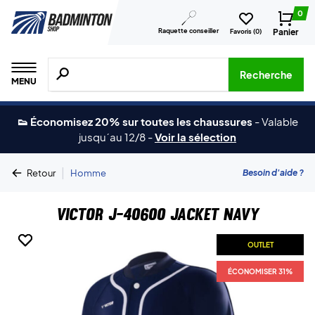
0
Raquette conseiller
Panier
Favoris (
0
)
Recherche de produits, de marques, etc.
Recherche
MENU
👟 Économisez 20% sur toutes les chaussures
-
Valable
jusqu´au 12/8
-
Voir la sélection
|
Besoin d'aide ?
Retour
Homme
Victor J-40600 Jacket Navy
OUTLET
OUTLET
ÉCONOMISER 31%
ÉCONOMISER 31%