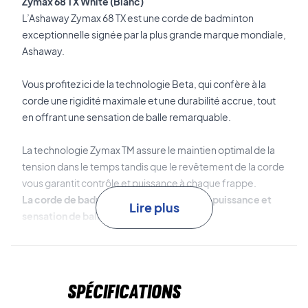
Zymax 68 TX White (Blanc)
L’Ashaway Zymax 68 TX est une corde de badminton
exceptionnelle signée par la plus grande marque mondiale,
Ashaway.
Vous profitez ici de la technologie Beta, qui confère à la
corde une rigidité maximale et une durabilité accrue, tout
en offrant une sensation de balle remarquable.
La technologie Zymax TM assure le maintien optimal de la
tension dans le temps tandis que le revêtement de la corde
vous garantit contrôle et puissance à chaque frappe.
La corde de badminton qui allie contrôle, puissance et
Lire plus
sensation de balle
L’Ashaway Zymax s’adresse aussi bien aux joueurs
confirmés qu’aux débutants exigeant une corde de tout
premier plan.
Spécifications
200 m permettent jusqu’à 20 cordages.