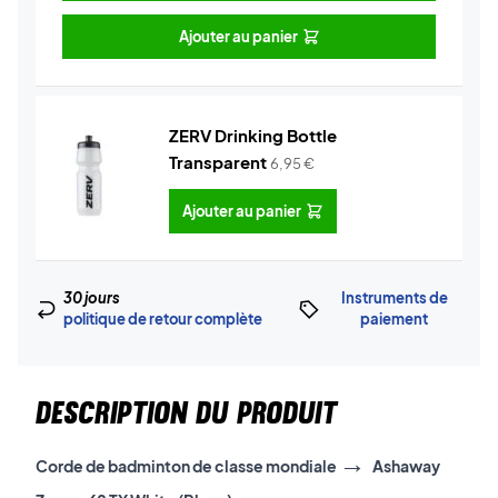
Ajouter au panier
ZERV Drinking Bottle
Transparent
6,95
€
Ajouter au panier
30 jours
Instruments de
politique de retour complète
paiement
DESCRIPTION DU PRODUIT
→
Corde de badminton de classe mondiale
Ashaway