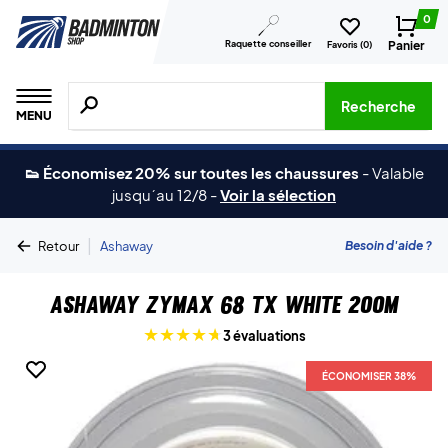
0
Raquette conseiller
Panier
Favoris (
0
)
Recherche de produits, de marques, etc.
Recherche
MENU
👟 Économisez 20% sur toutes les chaussures
-
Valable
jusqu´au 12/8
-
Voir la sélection
|
Besoin d'aide ?
Retour
Ashaway
Ashaway Zymax 68 TX White 200m
3 évaluations
ÉCONOMISER 38%