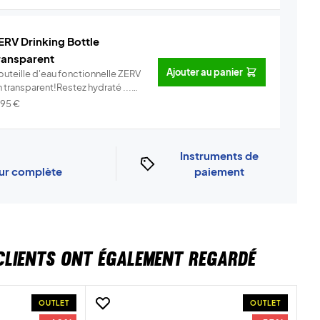
ERV Drinking Bottle
ransparent
Ajouter au panier
outeille d'eau fonctionnelle ZERV
 transparent!Restez hydraté ...
Info
,95
€
Instruments de
our complète
paiement
CLIENTS ONT ÉGALEMENT REGARDÉ
OUTLET
OUTLET