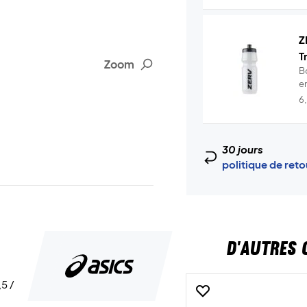
Z
T
Zoom
B
en
6
30 jours
politique de ret
D'AUTRES 
,5 /