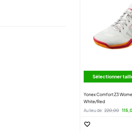
Sélectionner tai
Yonex Comfort Z3 Wome
White/Red
Au lieu de:
220,00
115,