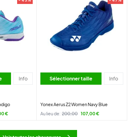
- 43%
- 47%
lle
Info
Sélectionner taille
Info
ndigo
Yonex Aerus Z2 Women Navy Blue
00 €
Au lieu de:
200,00
107,00 €
Voir toutes les chaussures