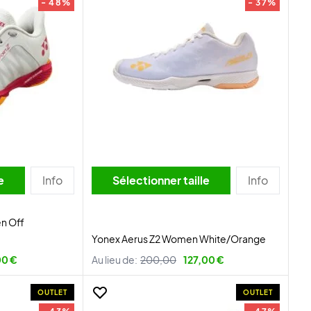
- 48%
- 37%
lle
Info
Sélectionner taille
Info
n Off
Yonex Aerus Z2 Women White/Orange
00 €
Au lieu de:
200,00
127,00 €
OUTLET
OUTLET