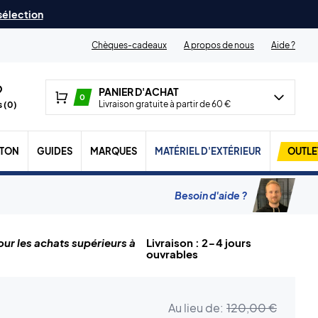
 sélection
Chèques-cadeaux
A propos de nous
Aide ?
PANIER D'ACHAT
0
Livraison gratuite à partir de 60 €
 (
0
)
TON
GUIDES
MARQUES
MATÉRIEL D'EXTÉRIEUR
OUTLE
Besoin d'aide ?
ur les achats supérieurs à
Livraison : 2-4 jours
ouvrables
Au lieu de:
120,00 €