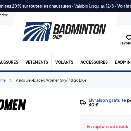
misez 20% sur toutes les chaussures
-
Valable jusqu´au 12/8
-
Voir la
ection
Favoris
AUSSURES
VÊTEMENTS
VOLANTS
ACCESSOIRES
BADMIN
mme
Asics Gel-Blade 8 Women Sky/Indigo Blue
omen
Livraison gratuite
po
60 €
En rupture de stock