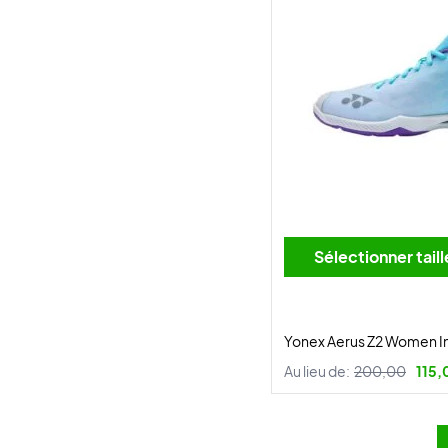
Sélectionner tai
Yonex Aerus Z2 Women I
Au lieu de:
200,00
115,