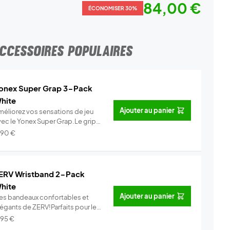
84,00 €
ÉCONOMISER 30%
CCESSOIRES POPULAIRES
onex Super Grap 3-Pack
hite
Ajouter au panier
méliorez vos sensations de jeu
vec le Yonex Super Grap.Le grip
.
Info
,90
€
ERV Wristband 2-Pack
hite
Ajouter au panier
es bandeaux confortables et
légants de ZERV!Parfaits pour le
..
Info
,95
€