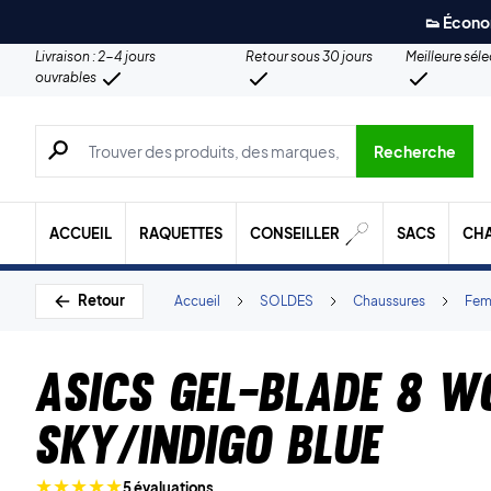
👟 Écono
Livraison : 2-4 jours
Retour sous 30 jours
Meilleure sél
ouvrables
Recherche de produits, de marques, etc.
Recherche
ACCUEIL
RAQUETTES
CONSEILLER
SACS
CH
Retour
Accueil
SOLDES
Chaussures
Fe
Asics Gel-Blade 8 W
Sky/Indigo Blue
5 évaluations