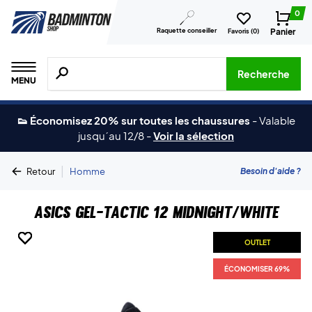
0
Raquette conseiller
Panier
Favoris (
0
)
Recherche de produits, de marques, etc.
Recherche
MENU
👟 Économisez 20% sur toutes les chaussures
-
Valable
jusqu´au 12/8
-
Voir la sélection
|
Besoin d'aide ?
Retour
Homme
Asics Gel-Tactic 12 Midnight/White
OUTLET
OUTLET
OUTLET
OUTLET
OUTLET
OUTLET
OUTLET
ÉCONOMISER 69%
ÉCONOMISER 69%
ÉCONOMISER 69%
ÉCONOMISER 69%
ÉCONOMISER 69%
ÉCONOMISER 69%
ÉCONOMISER 69%