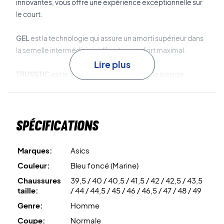
innovantes, vous offre une expérience exceptionnelle sur
le court.
GEL
est la technologie qui assure un amorti supérieur dans
la semelle intermédiaire, offrant un confort maximal.
Lire plus
TRUSSTIC
est le stabilisateur avancé situé le long de
l'extérieur de la chaussure, améliorant la stabilité latérale et
de la voûte plantaire.
Spécifications
Vivez le confort - achetez ces chaussures de badminton
Asics dès aujourd'hui !
Couleur : Marine et blanc.
Marques:
Asics
Couleur:
Bleu foncé (Marine)
Chaussures
39,5 / 40 / 40,5 / 41,5 / 42 / 42,5 / 43,5
taille:
/ 44 / 44,5 / 45 / 46 / 46,5 / 47 / 48 / 49
Genre:
Homme
Coupe:
Normale