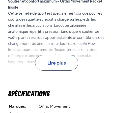
Soutien et confort maximum – Ortho Movement Racket
Insole
Cette semelle de sport est spécialement conçue pour les
sports de raquette et réduit la charge sur les pieds, les
chevilles et les articulations. La coupe talonnière
anatomique répartit la pression, tandis que le soutien de
voûte plantaire unique apporte stabilité et contrôle lors des
changements de direction rapides. Les zones Air Flow
Impact assurent un amorti efficace, un excellent retour
d’énergie et une bonne ventilation – pour jouer plus
longtemps dans un confort optimal.
Lire plus
Offrez le meilleur soutien à vos pieds – achetez cette
semelle dès aujourd’hui !
Remarque :
Ajustable en coupant selon la forme de votre
Spécifications
semelle actuelle.
Marques:
Ortho Movement