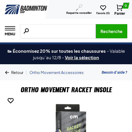
0
Raquette conseiller
Panier
Favoris (
0
)
Recherche de produits, de marques, etc.
Recherche
MENU
👟 Économisez 20% sur toutes les chaussures
-
Valable
jusqu´au 12/8
-
Voir la sélection
|
Besoin d'aide ?
Retour
Ortho Movement Accessoires
Ortho Movement Racket Insole