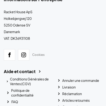
Racket House ApS
Holkebjergvej 120
5250 Odense SV
Danemark
VAT: DK36931108
Cookies
Aide et contact
Conditions Générales de
Annuler une commande
Ventes (CGV)
Livraison
Politique de
Réclamation
confidentialité
Articles retournés
FAQ