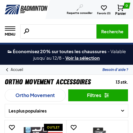
0
Raquette conseiller
Panier
Favoris (
0
)
Recherche de produits, de marques, etc.
Recherche
MENU
👟 Économisez 20% sur toutes les chaussures
-
Valable
jusqu´au 12/8
-
Voir la sélection
Accueil
Besoin d'aide ?
Ortho Movement Accessoires
13 stk.
Ortho Movement
Filtres
Les plus populaires
OUTLET