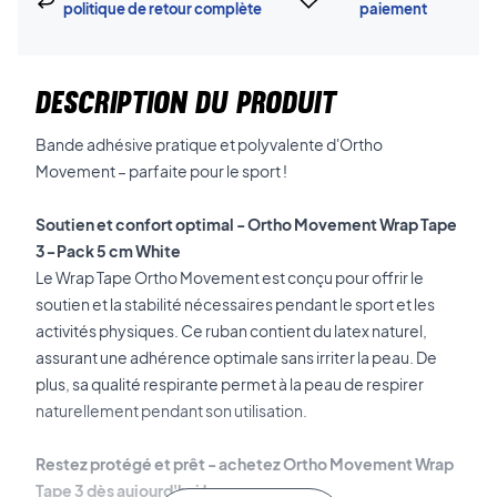
politique de retour complète
paiement
DESCRIPTION DU PRODUIT
Bande adhésive pratique et polyvalente d'Ortho
Movement – parfaite pour le sport !
Soutien et confort optimal - Ortho Movement Wrap Tape
3-Pack 5 cm White
Le Wrap Tape Ortho Movement est conçu pour offrir le
soutien et la stabilité nécessaires pendant le sport et les
activités physiques. Ce ruban contient du latex naturel,
assurant une adhérence optimale sans irriter la peau. De
plus, sa qualité respirante permet à la peau de respirer
naturellement pendant son utilisation.
Restez protégé et prêt - achetez Ortho Movement Wrap
Tape 3 dès aujourd'hui !