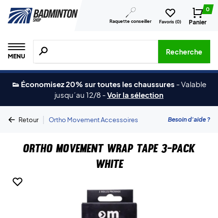
0
Raquette conseiller
Panier
Favoris (
0
)
Recherche de produits, de marques, etc.
Recherche
MENU
👟 Économisez 20% sur toutes les chaussures
-
Valable
jusqu´au 12/8
-
Voir la sélection
|
Besoin d'aide ?
Retour
Ortho Movement Accessoires
Ortho Movement Wrap Tape 3-Pack
White