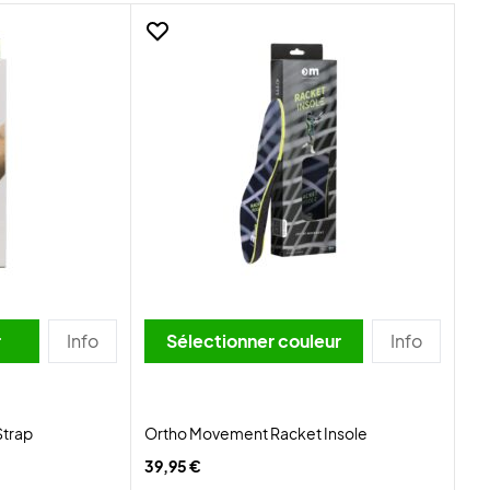
r
Info
Sélectionner couleur
Info
Strap
Ortho Movement Racket Insole
39,95 €