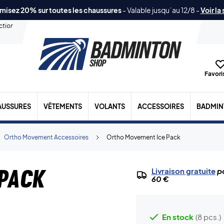
misez 20% sur toutes les chaussures
-
Valable jusqu´au 12/8
-
Voir la
ection
Favoris
AUSSURES
VÊTEMENTS
VOLANTS
ACCESSOIRES
BADMIN
Ortho Movement Accessoires
Ortho Movement Ice Pack
 Pack
Livraison gratuite
po
60 €
En stock
(8 pcs.)