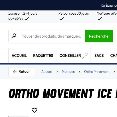
👟 Écono
Livraison : 2-4 jours
Retour sous 30 jours
Meilleure sél
ouvrables
Recherche de produits, de marques, etc.
Recherche
ACCUEIL
RAQUETTES
CONSEILLER
SACS
CH
Retour
Accueil
Marques
Ortho Movement
Ortho Movement Ice