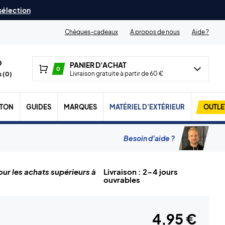
 sélection
Chèques-cadeaux
A propos de nous
Aide ?
PANIER D'ACHAT
0
Livraison gratuite à partir de 60 €
 (
0
)
TON
GUIDES
MARQUES
MATÉRIEL D'EXTÉRIEUR
OUTLE
Besoin d'aide ?
ur les achats supérieurs à
Livraison : 2-4 jours
ouvrables
4,95 €