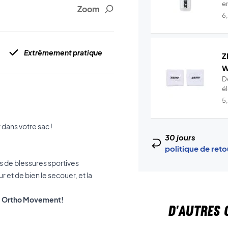
en
Zoom
6
Extrêmement pratique
Z
W
D
é
t.
5
dans votre sac !
30 jours
politique de ret
s de blessures sportives
eur et de bien le secouer, et la
de Ortho Movement!
D'AUTRES 