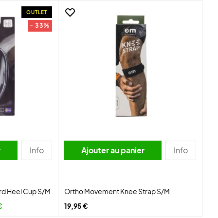
OUTLET
- 33%
r
Info
Ajouter au panier
Info
d Heel Cup S/M
Ortho Movement Knee Strap S/M
€
19,95 €