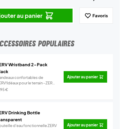
jouter au panier
Favoris
CCESSOIRES POPULAIRES
ERV Wristband 2-Pack
lack
Ajouter au panier
andeaux confortables de
RV!Idéaux pour le terrain - ZERV
ist...
Info
,95
€
ERV Drinking Bottle
ransparent
Ajouter au panier
outeille d'eau fonctionnelle ZERV