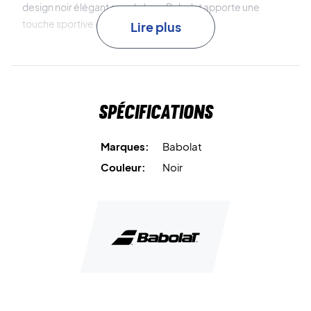
design noir élégant avec le logo Babolat apporte une
touche sportive et classique sur le terrain.
Lire plus
Polyamide et élastodiène
assurent une construction
souple, flexible et durable.
Spécifications
Haute absorption de la transpiration
garde les mains
sèches et une prise sûre.
Marques:
Babolat
Design extra large
offre une couverture et un confort
Couleur:
Noir
maximaux.
Séchage rapide
pour un jeu sans interruption.
Restez concentré – achetez les Babolat Logo Jumbo
Wristband dès aujourd’hui !
Matériau :
93,9% polyamide, 6,1% élastodiène.
Couleur :
Noir.