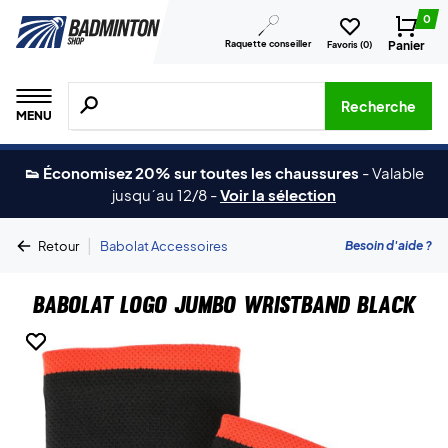
0
Raquette conseiller
Panier
Favoris (
0
)
Recherche de produits, de marques, etc.
Recherche
MENU
👟 Économisez 20% sur toutes les chaussures
-
Valable
jusqu´au 12/8
-
Voir la sélection
|
Besoin d'aide ?
Retour
Babolat Accessoires
Babolat Logo Jumbo Wristband Black