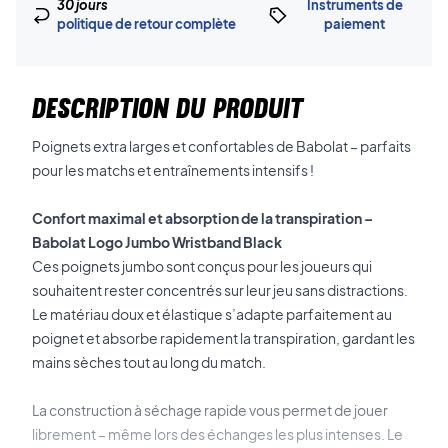
30 jours
Instruments de
politique de retour complète
paiement
DESCRIPTION DU PRODUIT
Poignets extra larges et confortables de Babolat – parfaits
pour les matchs et entraînements intensifs !
Confort maximal et absorption de la transpiration –
Babolat Logo Jumbo Wristband Black
Ces poignets jumbo sont conçus pour les joueurs qui
souhaitent rester concentrés sur leur jeu sans distractions.
Le matériau doux et élastique s’adapte parfaitement au
poignet et absorbe rapidement la transpiration, gardant les
mains sèches tout au long du match.
La construction à séchage rapide vous permet de jouer
librement – même lors des échanges les plus intenses. Le