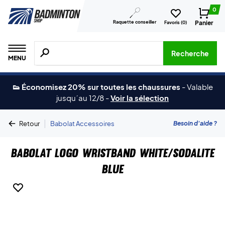
0
Raquette conseiller
Panier
Favoris (
0
)
Recherche de produits, de marques, etc.
Recherche
MENU
👟 Économisez 20% sur toutes les chaussures
-
Valable
jusqu´au 12/8
-
Voir la sélection
|
Besoin d'aide ?
Retour
Babolat Accessoires
Babolat Logo Wristband White/Sodalite
Blue