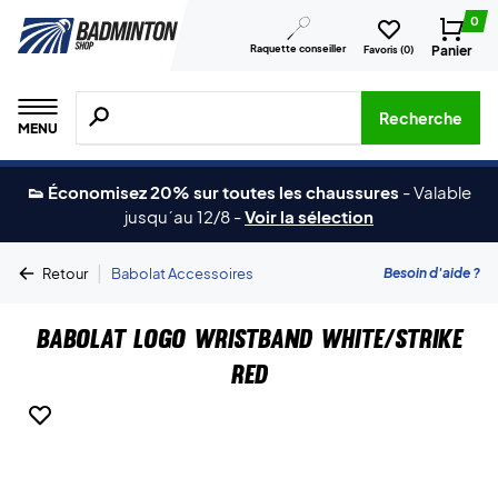
0
Raquette conseiller
Panier
Favoris (
0
)
Recherche de produits, de marques, etc.
Recherche
MENU
👟 Économisez 20% sur toutes les chaussures
-
Valable
jusqu´au 12/8
-
Voir la sélection
|
Besoin d'aide ?
Retour
Babolat Accessoires
Babolat Logo Wristband White/Strike
Red