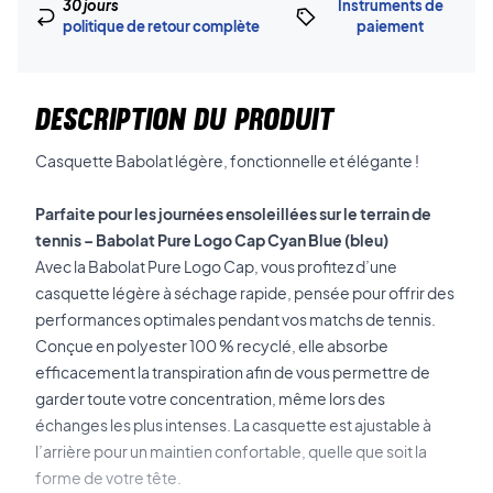
30 jours
Instruments de
politique de retour complète
paiement
DESCRIPTION DU PRODUIT
Casquette Babolat légère, fonctionnelle et élégante !
Parfaite pour les journées ensoleillées sur le terrain de
tennis – Babolat Pure Logo Cap Cyan Blue (bleu)
Avec la Babolat Pure Logo Cap, vous profitez d’une
casquette légère à séchage rapide, pensée pour offrir des
performances optimales pendant vos matchs de tennis.
Conçue en polyester 100 % recyclé, elle absorbe
efficacement la transpiration afin de vous permettre de
garder toute votre concentration, même lors des
échanges les plus intenses.
La casquette est ajustable à
l’arrière pour un maintien confortable, quelle que soit la
forme de votre tête.