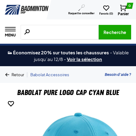
0
Raquette conseiller
Panier
Favoris (
0
)
Recherche de produits, de marques, etc.
Recherche
MENU
👟 Économisez 20% sur toutes les chaussures
-
Valable
jusqu´au 12/8
-
Voir la sélection
|
Besoin d'aide ?
Retour
Babolat Accessoires
Babolat Pure Logo Cap Cyan Blue