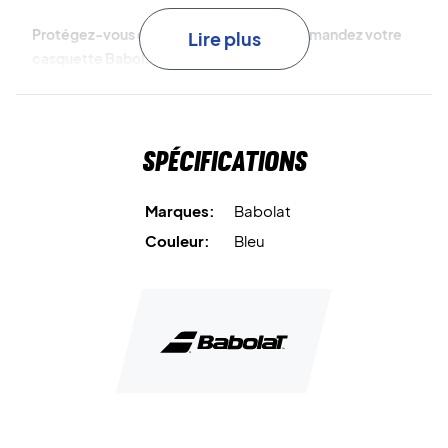
Protégez-vous du soleil avec style – commandez votre
Lire plus
casquette Babolat dès aujourd’hui !
Matériau : 100 % polyester recyclé.
Couleur : Blue (bleu).
Spécifications
Marques:
Babolat
Couleur:
Bleu