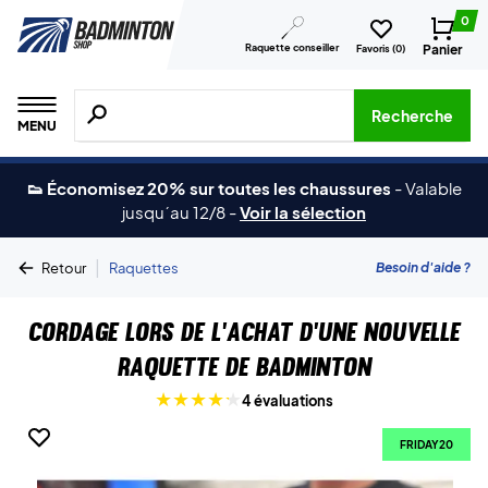
0
Raquette conseiller
Panier
Favoris (
0
)
Recherche de produits, de marques, etc.
Recherche
MENU
👟 Économisez 20% sur toutes les chaussures
-
Valable
jusqu´au 12/8
-
Voir la sélection
|
Besoin d'aide ?
Retour
Raquettes
Cordage lors de l'achat d'une nouvelle
raquette de badminton
4 évaluations
FRIDAY20