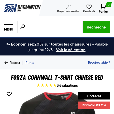
0
Raquette conseiller
Panier
Favoris (
0
)
Recherche de produits, de marques, etc.
Recherche
MENU
👟 Économisez 20% sur toutes les chaussures
-
Valable
jusqu´au 12/8
-
Voir la sélection
|
Besoin d'aide ?
Retour
Forza
Forza Cornwall T-shirt Chinese Red
3 évaluations
FINAL SALE
FINAL SALE
FINAL SALE
FINAL SALE
ÉCONOMISER 51%
ÉCONOMISER 51%
ÉCONOMISER 51%
ÉCONOMISER 51%