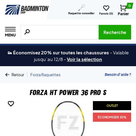
0
Raquette conseiller
Panier
Favoris (
0
)
Recherche de produits, de marques, etc.
Recherche
MENU
👟 Économisez 20% sur toutes les chaussures
-
Valable
jusqu´au 12/8
-
Voir la sélection
|
Besoin d'aide ?
Retour
Forza Raquettes
Forza HT Power 36 Pro S
OUTLET
OUTLET
OUTLET
OUTLET
OUTLET
ÉCONOMISER 35%
ÉCONOMISER 35%
ÉCONOMISER 35%
ÉCONOMISER 35%
ÉCONOMISER 35%