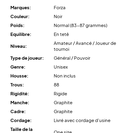
améliore la performance globale de la raquette de
Marques:
Forza
badminton. Ce graphite offre une excellente stabilité et
force tout en gardant la raquette légère. Cela améliore la
Couleur:
Noir
précision et optimise les coups sur le court.
Poids:
Normal (83-87 grammes)
Equilibre:
En tetê
Débloquez votre plein potentiel avec la Forza HT Power
Amateur / Avancé / Joueur de
36 Pro S
Niveau:
tournoi
Livrée avec cordage.
Type de joueur:
Général / Pouvoir
Livrée sans housse.
Genre:
Unisex
Housse:
Non inclus
Trous:
88
Rigidité:
Rigide
Manche:
Graphite
Cadre:
Graphite
Cordage:
Livré avec cordage d'usine
Taille de la
One size