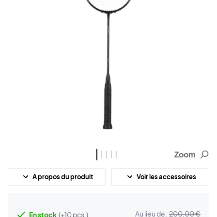
Zoom
A propos du produit
Voir les accessoires
Au lieu de:
200,00 €
En stock
(+10 pcs.)