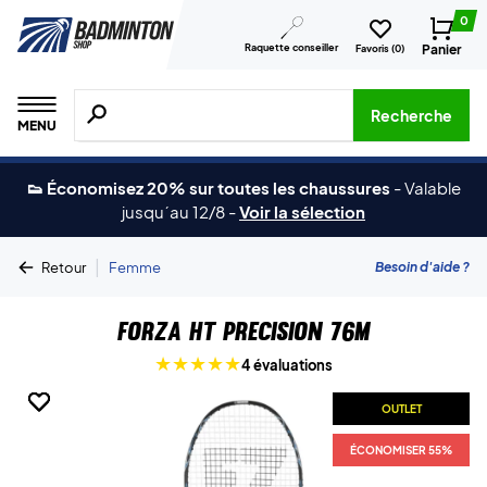
0
Raquette conseiller
Panier
Favoris (
0
)
Recherche de produits, de marques, etc.
Recherche
MENU
👟 Économisez 20% sur toutes les chaussures
-
Valable
jusqu´au 12/8
-
Voir la sélection
|
Besoin d'aide ?
Retour
Femme
Forza HT Precision 76M
4 évaluations
OUTLET
OUTLET
OUTLET
OUTLET
ÉCONOMISER 55%
ÉCONOMISER 55%
ÉCONOMISER 55%
ÉCONOMISER 55%