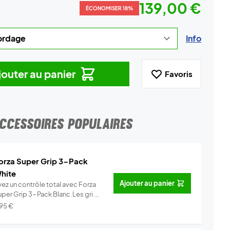
139,00 €
ÉCONOMISER 18%
Info
jouter au panier
Favoris
CCESSOIRES POPULAIRES
orza Super Grip 3-Pack
hite
Ajouter au panier
yez un contrôle total avec Forza
uper Grip 3-Pack Blanc.Les gri...
Info
,95
€