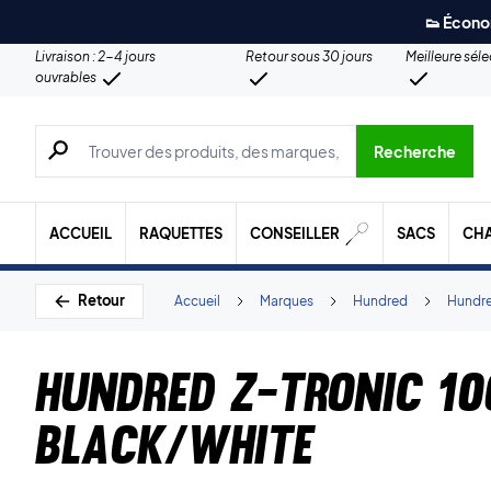
👟 Écono
Livraison : 2-4 jours
Retour sous 30 jours
Meilleure sél
ouvrables
Recherche de produits, de marques, etc.
Recherche
ACCUEIL
RAQUETTES
CONSEILLER
SACS
CH
Retour
Accueil
Marques
Hundred
Hundre
Hundred Z-Tronic 10
Black/White