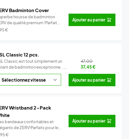
ERV Badminton Cover
uperbe housse de badminton
Ajouter au panier
ERV de qualité premium !Parfait
ur...
Info
,95
€
SL Classic 12 pcs.
SL Classic est tout simplement un
47,00
olant de badminton exceptionne...
37,45
€
Info
Ajouter au panier
ERV Wristband 2-Pack
hite
Ajouter au panier
es bandeaux confortables et
légants de ZERV!Parfaits pour le
..
Info
,95
€