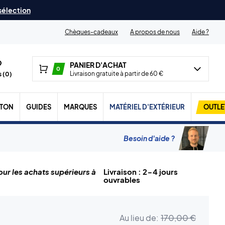
 sélection
Chèques-cadeaux
A propos de nous
Aide ?
PANIER D'ACHAT
0
Livraison gratuite à partir de 60 €
 (
0
)
TON
GUIDES
MARQUES
MATÉRIEL D'EXTÉRIEUR
OUTLE
Besoin d'aide ?
ur les achats supérieurs à
Livraison : 2-4 jours
ouvrables
Au lieu de:
170,00 €