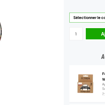
A
A
F
W
A
S
7