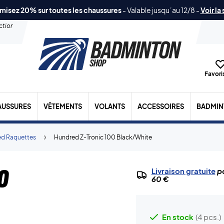
misez 20% sur toutes les chaussures
-
Valable jusqu´au 12/8
-
Voir la
ection
Favoris
AUSSURES
VÊTEMENTS
VOLANTS
ACCESSOIRES
BADMIN
d Raquettes
Hundred Z-Tronic 100 Black/White
0
Livraison gratuite
po
60 €
En stock
(4 pcs.)