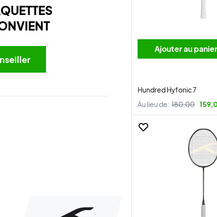
AQUETTES
ONVIENT
Ajouter au panie
nseiller
Hundred Hyfonic 7
Au lieu de:
180,00
159,