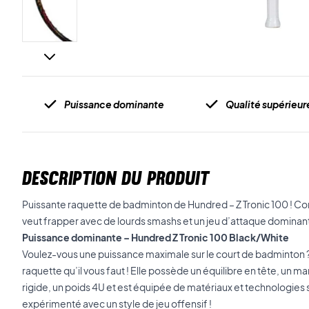
Puissance dominante
Qualité supérieur
DESCRIPTION DU PRODUIT
Puissante raquette de badminton de Hundred – Z Tronic 100 ! Con
veut frapper avec de lourds smashs et un jeu d’attaque dominant
Puissance dominante – Hundred Z Tronic 100 Black/White
Voulez-vous une puissance maximale sur le court de badminton ? Al
raquette qu’il vous faut ! Elle possède un équilibre en tête, un ma
rigide, un poids 4U et est équipée de matériaux et technologies s
expérimenté avec un style de jeu offensif !