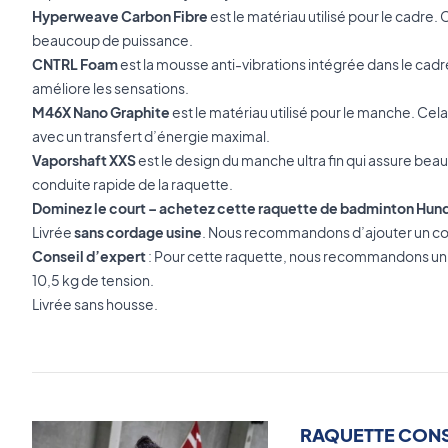
Hyperweave Carbon Fibre
est le matériau utilisé pour le cadre
beaucoup de puissance.
CNTRL Foam
est la mousse anti-vibrations intégrée dans le cadr
améliore les sensations.
M46X Nano Graphite
est le matériau utilisé pour le manche. Cel
avec un transfert d’énergie maximal.
Vaporshaft XXS
est le design du manche ultra fin qui assure b
conduite rapide de la raquette.
Dominez le court – achetez cette raquette de badminton Hund
Livrée
sans cordage usine
. Nous recommandons d’ajouter un co
Conseil d’expert
: Pour cette raquette, nous recommandons u
10,5 kg de tension.
Livrée sans housse.
RAQUETTE CONS