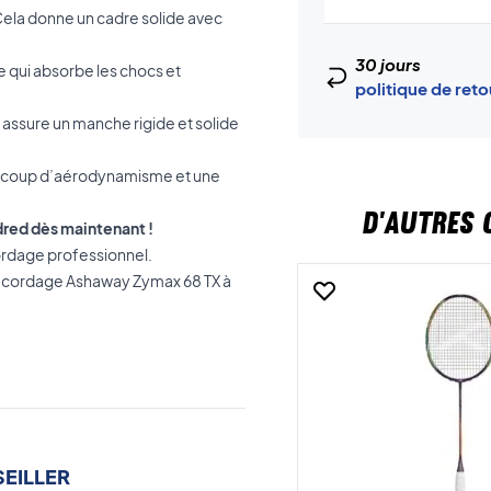
. Cela donne un cadre solide avec
30 jours
e qui absorbe les chocs et
politique de ret
a assure un manche rigide et solide
eaucoup d’aérodynamisme et une
D'AUTRES 
red dès maintenant !
rdage professionnel.
n cordage Ashaway Zymax 68 TX à
EILLER