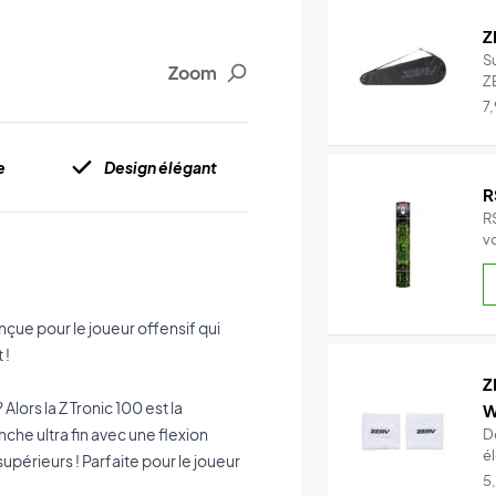
Z
S
Zoom
Z
po
7
e
Design élégant
R
R
v
çue pour le joueur offensif qui
 !
Z
ors la Z Tronic 100 est la
W
nche ultra fin avec une flexion
D
é
upérieurs ! Parfaite pour le joueur
t.
5