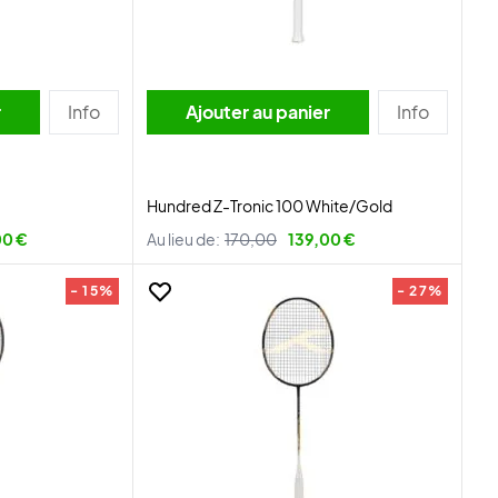
r
Info
Ajouter au panier
Info
Hundred Z-Tronic 100 White/Gold
00 €
Au lieu de:
170,00
139,00 €
- 15%
- 27%