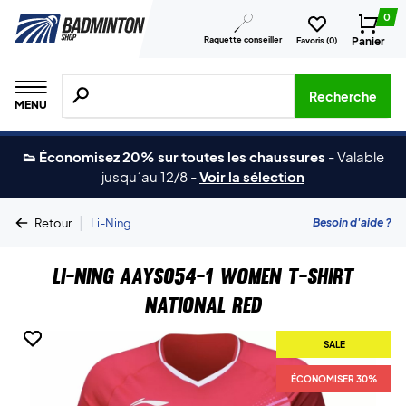
0
Raquette conseiller
Panier
Favoris (
0
)
Recherche de produits, de marques, etc.
Recherche
MENU
👟 Économisez 20% sur toutes les chaussures
-
Valable
jusqu´au 12/8
-
Voir la sélection
|
Besoin d'aide ?
Retour
Li-Ning
Li-Ning AAYS054-1 Women T-Shirt
National Red
SALE
SALE
ÉCONOMISER 30%
ÉCONOMISER 30%