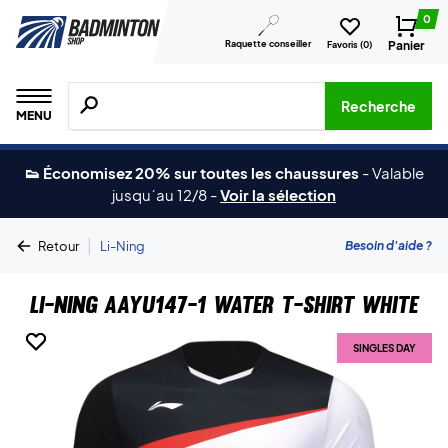
0
Raquette conseiller
Panier
Favoris (
0
)
Recherche de produits, de marques, etc.
Recherche
MENU
👟 Économisez 20% sur toutes les chaussures
-
Valable
jusqu´au 12/8
-
Voir la sélection
|
Besoin d'aide ?
Retour
Li-Ning
Li-Ning AAYU147-1 Water T-shirt White
SINGLES DAY
SINGLES DAY