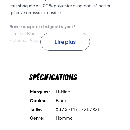
est fabriquée en 100 % polyester et agréable à porter
grâce à son tissu extensible.
Bonne coupe et design attrayant !
Couleur : Blanc
Matériau : Polyester 100 %
Lire plus
Attention : Taille asiatique indiquée dans le col.
S = XS (taille EU)
Spécifications
M = S (taille EU)
L = M (taille EU)
XL = L (taille EU)
Marques:
Li-Ning
XXL = XL (taille EU)
Couleur:
Blanc
Taille:
XS / S / M / L / XL / XXL
Genre:
Homme