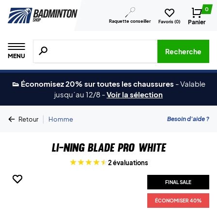
0
Raquette conseiller
Panier
Favoris (
0
)
Recherche de produits, de marques, etc.
Recherche
MENU
👟 Économisez 20% sur toutes les chaussures
-
Valable
jusqu´au 12/8
-
Voir la sélection
|
Besoin d'aide ?
Retour
Homme
Li-Ning Blade Pro White
2 évaluations
FINAL SALE
FINAL SALE
FINAL SALE
ÉCONOMISER 40%
ÉCONOMISER 40%
ÉCONOMISER 40%