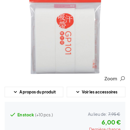
Zoom
A propos du produit
Voir les accessoires
Au lieu de:
7,95 €
En stock
(+10 pcs.)
6,00 €
Dernière chance