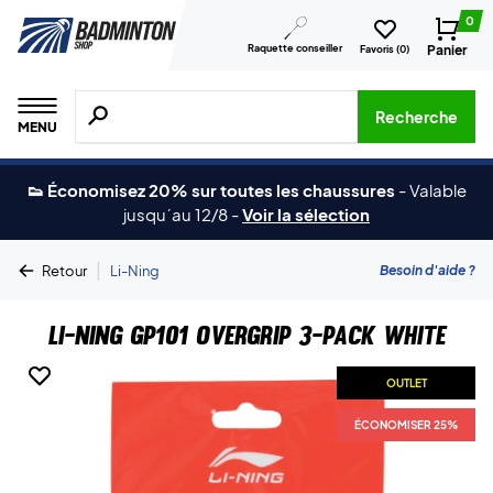
0
Raquette conseiller
Panier
Favoris (
0
)
Recherche de produits, de marques, etc.
Recherche
MENU
👟 Économisez 20% sur toutes les chaussures
-
Valable
jusqu´au 12/8
-
Voir la sélection
|
Besoin d'aide ?
Retour
Li-Ning
Li-Ning GP101 Overgrip 3-Pack White
OUTLET
ÉCONOMISER 25%