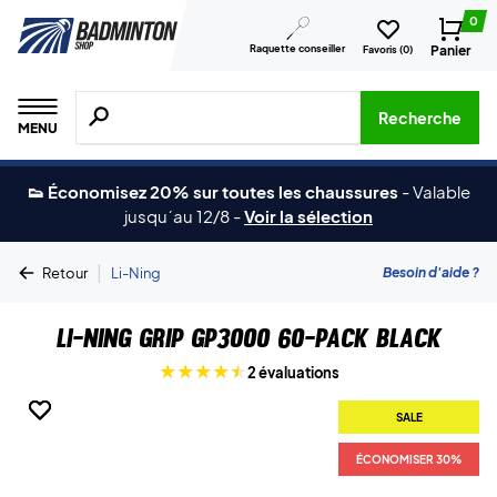
0
Raquette conseiller
Panier
Favoris (
0
)
Recherche de produits, de marques, etc.
Recherche
MENU
👟 Économisez 20% sur toutes les chaussures
-
Valable
jusqu´au 12/8
-
Voir la sélection
|
Besoin d'aide ?
Retour
Li-Ning
Li-Ning Grip GP3000 60-Pack Black
2 évaluations
SALE
SALE
SALE
ÉCONOMISER 30%
ÉCONOMISER 30%
ÉCONOMISER 30%