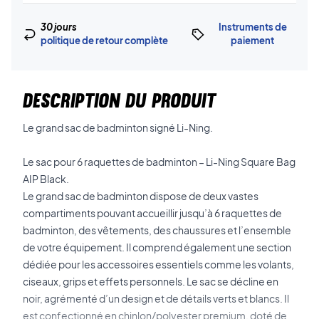
30 jours
Instruments de
politique de retour complète
paiement
DESCRIPTION DU PRODUIT
Le grand sac de badminton signé Li-Ning.
Le sac pour 6 raquettes de badminton – Li-Ning Square Bag
AIP Black.
Le grand sac de badminton dispose de deux vastes
compartiments pouvant accueillir jusqu’à 6 raquettes de
badminton, des vêtements, des chaussures et l’ensemble
de votre équipement. Il comprend également une section
dédiée pour les accessoires essentiels comme les volants,
ciseaux, grips et effets personnels. Le sac se décline en
noir, agrémenté d’un design et de détails verts et blancs. Il
est confectionné en chinlon/polyester premium, doté de