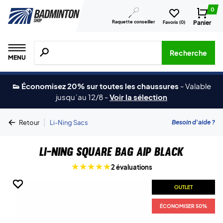
0
Raquette conseiller
Panier
Favoris (
0
)
Recherche de produits, de marques, etc.
Recherche
MENU
👟 Économisez 20% sur toutes les chaussures
-
Valable
jusqu´au 12/8
-
Voir la sélection
|
Besoin d'aide ?
Retour
Li-Ning Sacs
Li-Ning Square Bag AIP Black
2 évaluations
OUTLET
OUTLET
OUTLET
OUTLET
OUTLET
ÉCONOMISER 50%
ÉCONOMISER 50%
ÉCONOMISER 50%
ÉCONOMISER 50%
ÉCONOMISER 50%