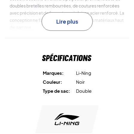
doubles bretelles rembourrées, de coutures renforcées
avec précision et de fermetures éclair en acier renforcé. La
conception ne fait aucun compromis sur les matériaux haut
Lire plus
de gamme.
Un sac spacieux, qualité supérieure – commandez-le en
ligne dès aujourd’hui !
Spécifications
Dimensions : 73 x 16 x 31 cm.
Capacité : 36 litres.
Marques:
Li-Ning
Couleur:
Noir
Type de sac:
Double