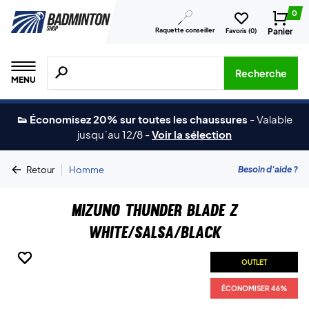
0
Raquette conseiller
Panier
Favoris (
0
)
Recherche de produits, de marques, etc.
Recherche
MENU
👟 Économisez 20% sur toutes les chaussures
-
Valable
jusqu´au 12/8
-
Voir la sélection
|
Besoin d'aide ?
Retour
Homme
Mizuno Thunder Blade Z
White/Salsa/Black
OUTLET
OUTLET
OUTLET
OUTLET
OUTLET
ÉCONOMISER 46%
ÉCONOMISER 46%
ÉCONOMISER 46%
ÉCONOMISER 46%
ÉCONOMISER 46%