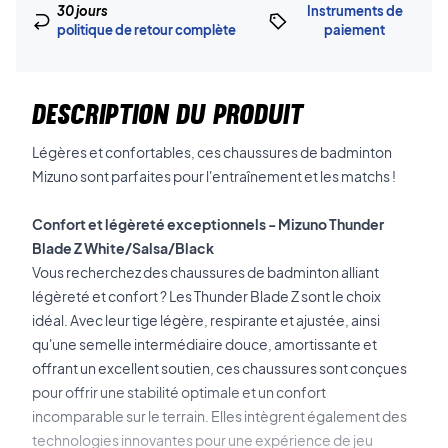
30 jours
Instruments de
politique de retour complète
paiement
DESCRIPTION DU PRODUIT
Légères et confortables, ces chaussures de badminton
Mizuno sont parfaites pour l'entraînement et les matchs !
Confort et légèreté exceptionnels - Mizuno Thunder
Blade Z White/Salsa/Black
Vous recherchez des chaussures de badminton alliant
légèreté et confort ? Les Thunder Blade Z sont le choix
idéal. Avec leur tige légère, respirante et ajustée, ainsi
qu'une semelle intermédiaire douce, amortissante et
offrant un excellent soutien, ces chaussures sont conçues
pour offrir une stabilité optimale et un confort
incomparable sur le terrain. Elles intègrent également des
technologies innovantes pour une expérience de jeu