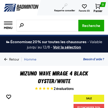
0
Raquette conseiller
Panier
Favoris (
0
)
Recherche de produits, de marques, etc.
Recherche
MENU
👟 Économisez 20% sur toutes les chaussures
-
Valable
jusqu´au 12/8
-
Voir la sélection
|
Besoin d'aide ?
Retour
Homme
Mizuno Wave Mirage 4 Black
Oyster/White
2 évaluations
SALE
SALE
SALE
SALE
SALE
ÉCONOMISER 30%
ÉCONOMISER 30%
ÉCONOMISER 30%
ÉCONOMISER 30%
ÉCONOMISER 30%