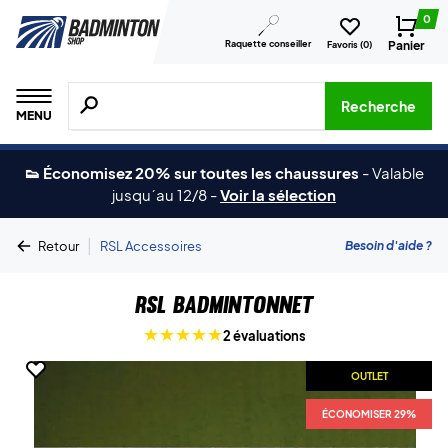
0
Raquette conseiller
Panier
Favoris (
0
)
Recherche de produits, de marques, etc.
Recherche
MENU
👟 Économisez 20% sur toutes les chaussures
-
Valable
jusqu´au 12/8
-
Voir la sélection
|
Besoin d'aide ?
Retour
RSL Accessoires
RSL Badmintonnet
2 évaluations
OUTLET
ÉCONOMISER 29%