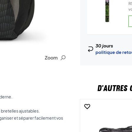
R
v
30 jours
politique de ret
Zoom
D'AUTRES 
oderne.
s
bretelles ajustables.
ganiser et séparer facilement vos