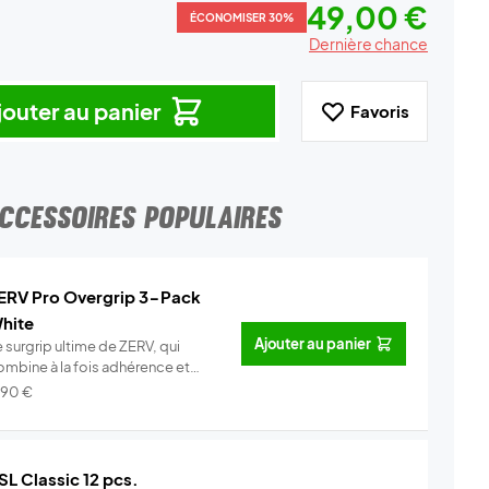
49,00 €
ÉCONOMISER 30%
Dernière chance
jouter au panier
Favoris
CCESSOIRES POPULAIRES
ERV Pro Overgrip 3-Pack
hite
Ajouter au panier
 surgrip ultime de ZERV, qui
ombine à la fois adhérence et
o...
Info
,90
€
SL Classic 12 pcs.