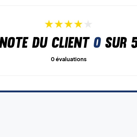
Note du client
0
sur 
0 évaluations