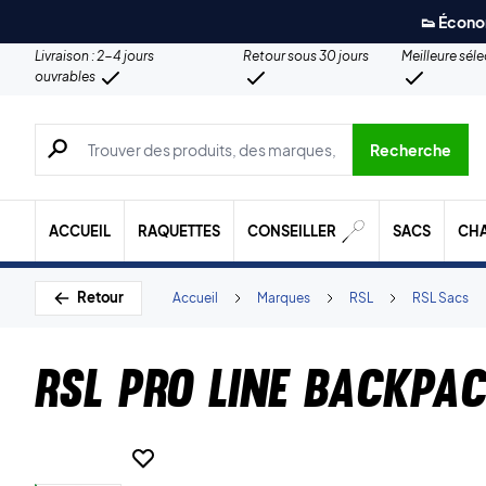
👟 Écono
Livraison : 2-4 jours
Retour sous 30 jours
Meilleure sél
ouvrables
Recherche de produits, de marques, etc.
Recherche
ACCUEIL
RAQUETTES
CONSEILLER
SACS
CH
Retour
Accueil
Marques
RSL
RSL Sacs
RSL Pro Line Backpa