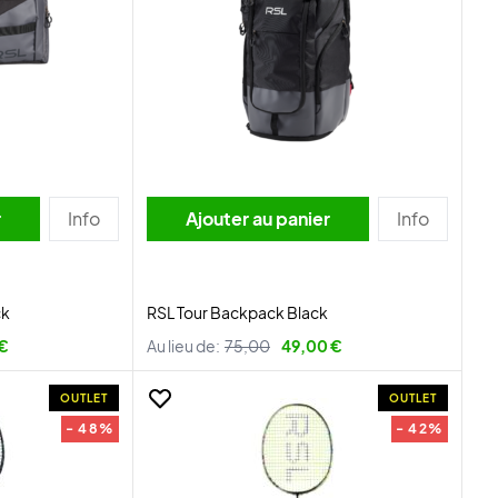
r
Info
Ajouter au panier
Info
ck
RSL Tour Backpack Black
 €
Au lieu de:
75,00
49,00 €
OUTLET
OUTLET
- 48%
- 42%