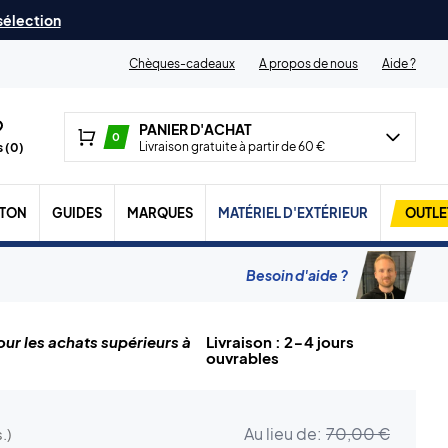
 sélection
Chèques-cadeaux
A propos de nous
Aide ?
PANIER D'ACHAT
0
Livraison gratuite à partir de 60 €
 (
0
)
TON
GUIDES
MARQUES
MATÉRIEL D'EXTÉRIEUR
OUTLE
Besoin d'aide ?
ur les achats supérieurs à
Livraison : 2-4 jours
ouvrables
Au lieu de:
70,00 €
.)