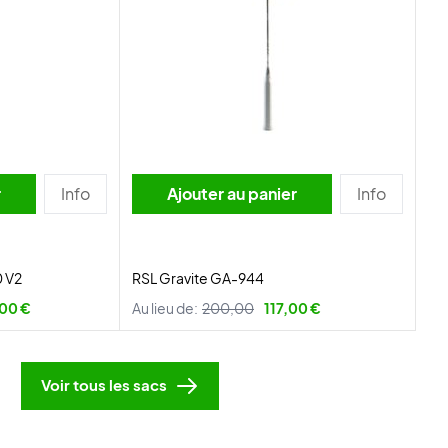
r
Info
Ajouter au panier
Info
 V2
RSL Gravite GA-944
00 €
Au lieu de:
200,00
117,00 €
Voir tous les sacs