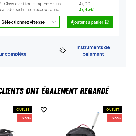
SL Classic est tout simplement un
47,00
olant de badminton exceptionne...
37,45
€
Info
Ajouter au panier
Instruments de
our complète
paiement
CLIENTS ONT ÉGALEMENT REGARDÉ
OUTLET
OUTLET
- 35%
- 35%