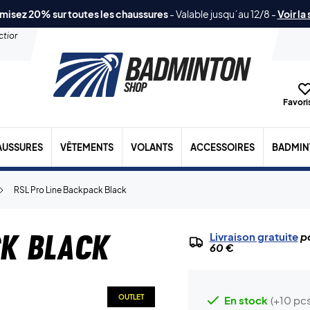
misez 20% sur toutes les chaussures
-
Valable jusqu´au 12/8
-
Voir la
ection
Favoris
AUSSURES
VÊTEMENTS
VOLANTS
ACCESSOIRES
BADMIN
RSL Pro Line Backpack Black
ck Black
Livraison gratuite
po
60 €
OUTLET
En stock
(+10 pcs