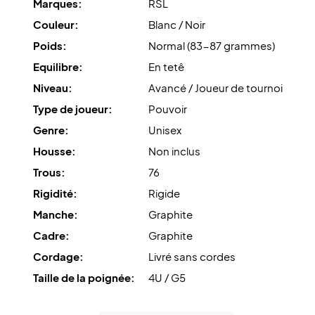
Marques:
RSL
potentiel de la raquette.
Couleur:
Blanc / Noir
Conseil d'expert
: pour cette raquette, nous
Poids:
Normal (83-87 grammes)
recommandons un cordage avec Ashaway Zymax 68 TX à
Equilibre:
En tetê
10,5 kg de tension.
Niveau:
Avancé / Joueur de tournoi
Livrée sans housse.
Type de joueur:
Pouvoir
Genre:
Unisex
Housse:
Non inclus
Trous:
76
Rigidité:
Rigide
Manche:
Graphite
Cadre:
Graphite
Cordage:
Livré sans cordes
Taille de la poignée:
4U / G5