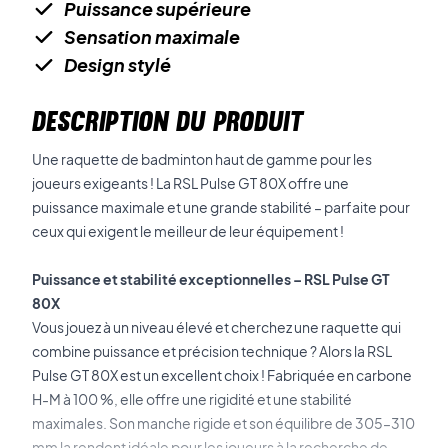
Puissance supérieure
Sensation maximale
Design stylé
DESCRIPTION DU PRODUIT
Une raquette de badminton haut de gamme pour les
joueurs exigeants ! La RSL Pulse GT 80X offre une
puissance maximale et une grande stabilité – parfaite pour
ceux qui exigent le meilleur de leur équipement !
Puissance et stabilité exceptionnelles – RSL Pulse GT
80X
Vous jouez à un niveau élevé et cherchez une raquette qui
combine puissance et précision technique ? Alors la RSL
Pulse GT 80X est un excellent choix ! Fabriquée en carbone
H-M à 100 %, elle offre une rigidité et une stabilité
maximales. Son manche rigide et son équilibre de 305–310
mm la rendent idéale pour les joueurs à la recherche de