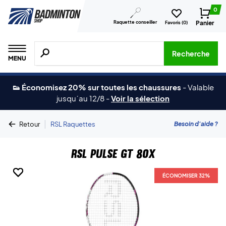
0
Raquette conseiller
Panier
Favoris (
0
)
Recherche de produits, de marques, etc.
Recherche
MENU
👟 Économisez 20% sur toutes les chaussures
-
Valable
jusqu´au 12/8
-
Voir la sélection
|
Besoin d'aide ?
Retour
RSL Raquettes
RSL Pulse GT 80X
ÉCONOMISER 32%
ÉCONOMISER 32%
ÉCONOMISER 32%
ÉCONOMISER 32%