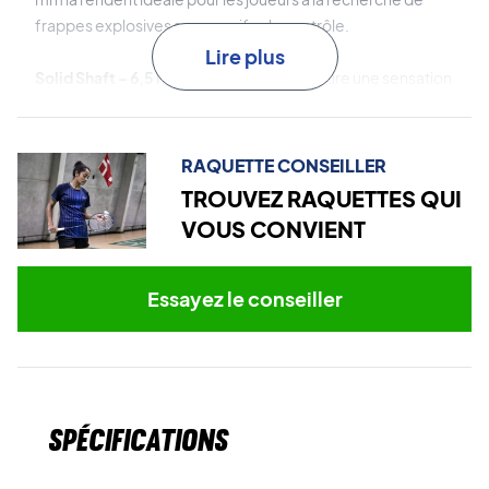
frappes explosives sans sacrifier le contrôle.
Lire plus
Solid Shaft – 6,5 mm
: son manche fin assure une sensation
de frappe ultra-précise et une excellente stabilité – idéal
pour les joueurs techniques.
RAQUETTE CONSEILLER
Foam Injected Frame
: un cadre injecté de mousse pour
TROUVEZ RAQUETTES QUI
réduire considérablement les vibrations et améliorer le
VOUS CONVIENT
confort et le toucher.
Power Box Frame avec graphite M46+M40X
: un cadre
Essayez le conseiller
solide et stable qui améliore le transfert d’énergie et la
durabilité.
Dominez le terrain de badminton – achetez cette
raquette RSL !
Spécifications
Livrée non cordée. Nous vous recommandons d'ajouter un
cordage professionnel pour exploiter pleinement le