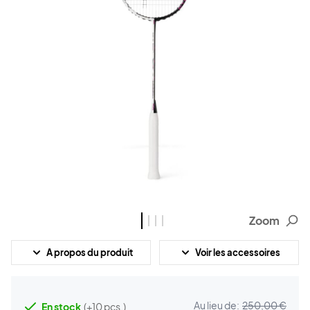
Zoom
A propos du produit
Voir les accessoires
Au lieu de:
250,00 €
En stock
(+10 pcs.)