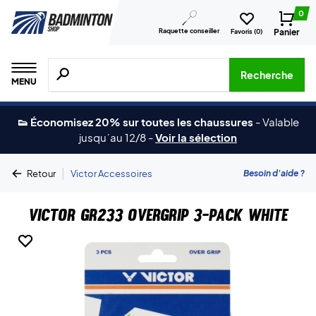
0
Raquette conseiller
Panier
Favoris (
0
)
Recherche de produits, de marques, etc.
Recherche
MENU
👟 Économisez 20% sur toutes les chaussures
-
Valable
jusqu´au 12/8
-
Voir la sélection
|
Besoin d'aide ?
Retour
Victor Accessoires
Victor GR233 Overgrip 3-Pack White