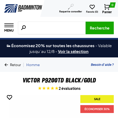
0
Raquette conseiller
Panier
Favoris (
0
)
Recherche de produits, de marques, etc.
Recherche
MENU
👟 Économisez 20% sur toutes les chaussures
-
Valable
jusqu´au 12/8
-
Voir la sélection
|
Besoin d'aide ?
Retour
Homme
Victor P9200TD Black/Gold
2 évaluations
SALE
SALE
SALE
ÉCONOMISER 30%
ÉCONOMISER 30%
ÉCONOMISER 30%