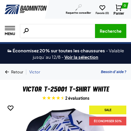
0
Raquette conseiller
Panier
Favoris (
0
)
Recherche de produits, de marques, etc.
Recherche
MENU
👟 Économisez 20% sur toutes les chaussures
-
Valable
jusqu´au 12/8
-
Voir la sélection
|
Besoin d'aide ?
Retour
Victor
Victor T-25001 T-Shirt White
2 évaluations
SALE
SALE
ÉCONOMISER 50%
ÉCONOMISER 50%