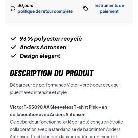
30 jours
Instruments de
politique de retour complète
paiement
93 % polyester recyclé
Anders Antonsen
Design élégant
DESCRIPTION DU PRODUIT
Débardeur de performance Victor – créé pour ceux qui
jouent avec intensité et style !
Victor T-55090 AA Sleeveless T-shirt Pink – en
collaboration avec Anders Antonsen
Ce débardeur fonctionnel et léger a été conçu en étroite
collaboration avec la star danoise de badminton Anders
Antonsen. Il est fabriqué dans un matériau respirant et