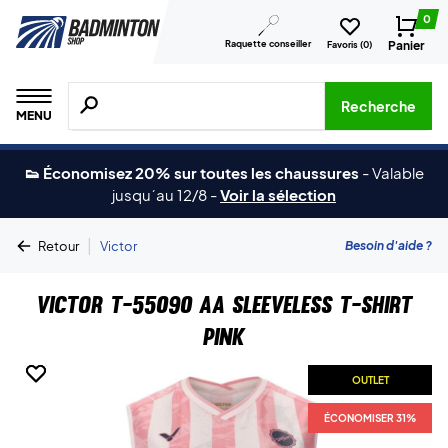
0
Raquette conseiller
Panier
Favoris (
0
)
Recherche de produits, de marques, etc.
Recherche
MENU
👟 Économisez 20% sur toutes les chaussures
-
Valable
jusqu´au 12/8
-
Voir la sélection
|
Besoin d'aide ?
Retour
Victor
Victor T-55090 AA Sleeveless T-shirt
Pink
OUTLET
OUTLET
ÉCONOMISER 31%
ÉCONOMISER 31%