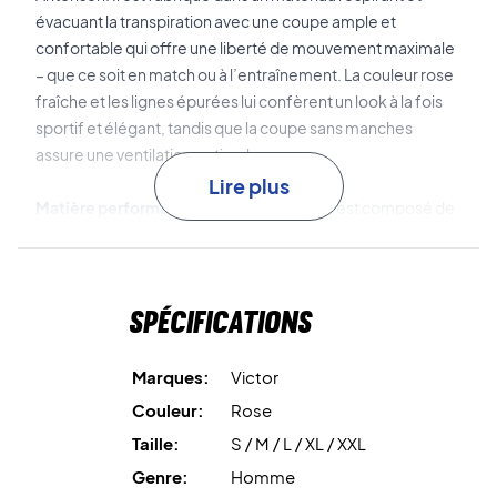
évacuant la transpiration avec une coupe ample et
confortable qui offre une liberté de mouvement maximale
– que ce soit en match ou à l’entraînement. La couleur rose
fraîche et les lignes épurées lui confèrent un look à la fois
sportif et élégant, tandis que la coupe sans manches
assure une ventilation optimale.
Lire plus
Matière performante recyclée
Le T-shirt est composé de
93 % de polyester recyclé et de 7 % d’élasthanne, offrant
un profil respectueux de l’environnement sans
compromettre le confort ni la performance.
Spécifications
Passez à la vitesse supérieure – achetez dès aujourd’hui
le Victor T-55090 AA !
Marques:
Victor
Couleur : Rose
Couleur:
Rose
Matière : 93 % polyester recyclé / 7 % élasthanne
Taille:
S / M / L / XL / XXL
Genre:
Homme