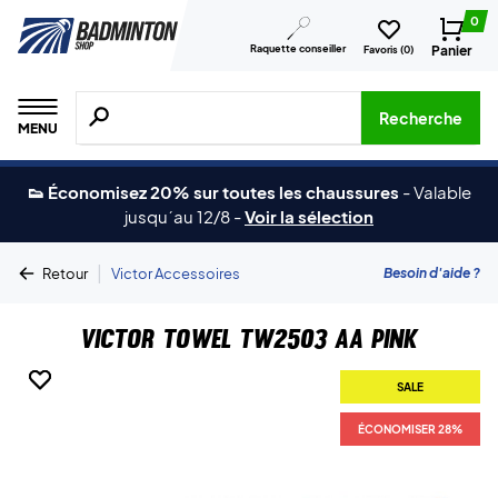
0
Raquette conseiller
Panier
Favoris (
0
)
Recherche de produits, de marques, etc.
Recherche
MENU
👟 Économisez 20% sur toutes les chaussures
-
Valable
jusqu´au 12/8
-
Voir la sélection
|
Besoin d'aide ?
Retour
Victor Accessoires
Victor Towel TW2503 AA Pink
SALE
SALE
ÉCONOMISER 28%
ÉCONOMISER 28%