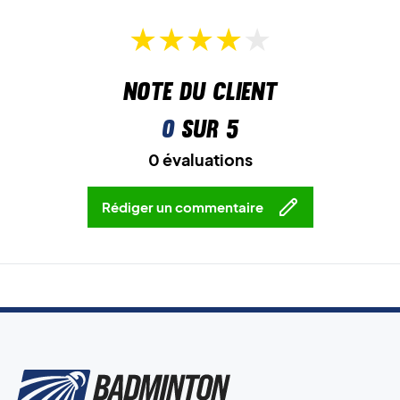
Jouez avec vitesse – achetez votre paire de chaussures
de badminton Yonex !
Couleur :
Vert.
Note du client
0
sur 5
0 évaluations
Rédiger un commentaire