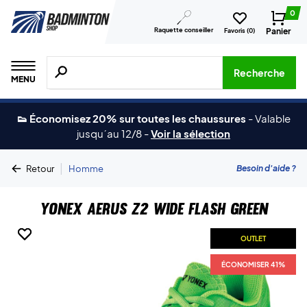
0
Raquette conseiller
Panier
Favoris (
0
)
Recherche de produits, de marques, etc.
Recherche
MENU
👟 Économisez 20% sur toutes les chaussures
-
Valable
jusqu´au 12/8
-
Voir la sélection
|
Besoin d'aide ?
Retour
Homme
Yonex Aerus Z2 Wide Flash Green
OUTLET
OUTLET
ÉCONOMISER 41%
ÉCONOMISER 41%