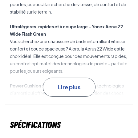
pour les joueurs à la recherche de vitesse, de confort et de
stabilité sur le terrain.
Ultralégères, rapides et à coupe large – Yonex Aerus Z2
Wide Flash Green
Vous cherchez une chaussure de badminton alliant vitesse,
confort et coupe spacieuse ? Alors, la Aerus Z2 Wide est le
choix idéal ! Elle est conçue pour des mouvements rapides,
un confort optimal et des technologies de pointe – parfaite
pour les joueurs exigeants.
Power Cushion
et
Power Cushion+
sont les technologies
Lire plus
d’amorti qui offrent une excellente absorption des chocs,
un confort optimal et un retour d’énergie exceptionnel.
Double Raschel Mesh
est la maille légère et respirante qui
Spécifications
assure une excellente ventilation et un ajustement
confortable.