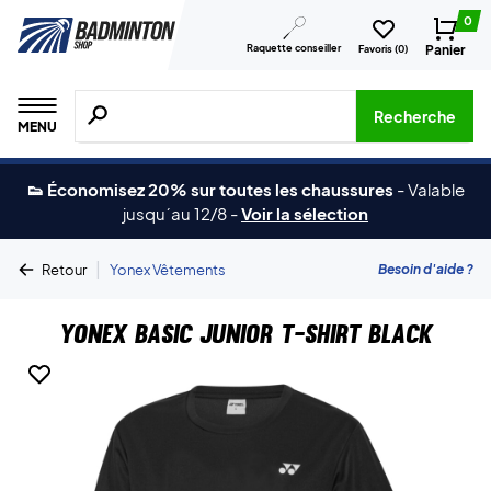
0
Raquette conseiller
Panier
Favoris (
0
)
Recherche de produits, de marques, etc.
Recherche
MENU
👟 Économisez 20% sur toutes les chaussures
-
Valable
jusqu´au 12/8
-
Voir la sélection
|
Besoin d'aide ?
Retour
Yonex Vêtements
Yonex Basic Junior T-shirt Black