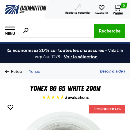
0
Raquette conseiller
Panier
Favoris (
0
)
Recherche de produits, de marques, etc.
Recherche
MENU
👟 Économisez 20% sur toutes les chaussures
-
Valable
jusqu´au 12/8
-
Voir la sélection
|
Besoin d'aide ?
Retour
Yonex
Yonex BG 65 White 200m
3 évaluations
ÉCONOMISER 41%