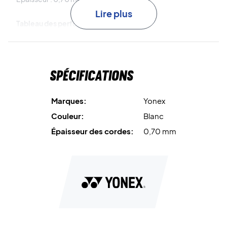
Lire plus
Tableau des performances Yonex :
Repulsion Power (Puissance) : 6/10
Durability (Durabilité) : 8/10
Hitting Sound (Son à l’impact) : 6/10
Spécifications
Shock Absorption (Absorption des chocs) : 6/10
Control (Contrôle) : 6/10
Marques:
Yonex
Couleur:
Blanc
Épaisseur des cordes:
0,70 mm