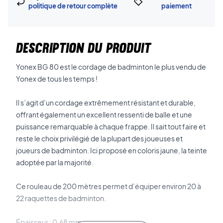
politique de retour complète
paiement
DESCRIPTION DU PRODUIT
Yonex BG 80 est le cordage de badminton le plus vendu de
Yonex de tous les temps !
Il s’agit d’un cordage extrêmement résistant et durable,
offrant également un excellent ressenti de balle et une
puissance remarquable à chaque frappe. Il sait tout faire et
reste le choix privilégié de la plupart des joueuses et
joueurs de badminton. Ici proposé en coloris jaune, la teinte
adoptée par la majorité.
Ce rouleau de 200 mètres permet d’équiper environ 20 à
22 raquettes de badminton.
Épaisseur : 0,68 mm