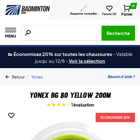
0
Raquette conseiller
Panier
Favoris (
0
)
Recherche de produits, de marques, etc.
Recherche
MENU
👟 Économisez 20% sur toutes les chaussures
-
Valable
jusqu´au 12/8
-
Voir la sélection
|
Besoin d'aide ?
Retour
Yonex
Yonex BG 80 Yellow 200m
1 évaluation
ÉCONOMISER 32%