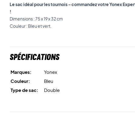
Le sac idéal pour les tournois – commandez votre Yonex Exper
!
Dimensions : 75 x 19 x 32 cm
Couleur : Bleu et vert.
Spécifications
Marques:
Yonex
Couleur:
Bleu
Type de sac:
Double