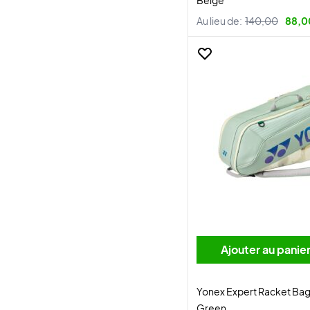
Beige
Au lieu de:
140,00
88,0
Ajouter au panie
Yonex Expert Racket Ba
Green