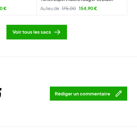
0 €
Au lieu de:
175,00
154,90 €
Voir tous les sacs
5
Rédiger un commentaire