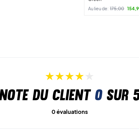
Au lieu de:
175,00
154,9
Note du client
0
sur 
0 évaluations