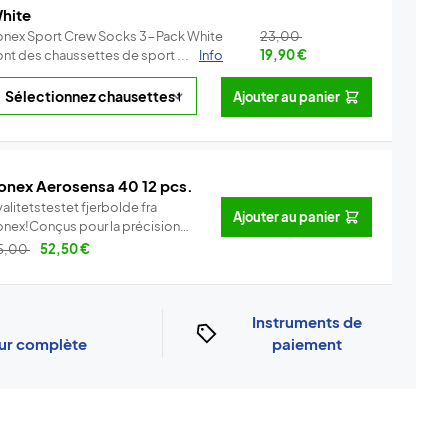
hite
onex Sport Crew Socks 3-Pack White
23,00
ont des chaussettes de sport ...
Info
19,90
€
Ajouter au panier
onex Aerosensa 40 12 pcs.
alitetstestet fjerbolde fra
Ajouter au panier
onex!Conçus pour la précision
..
Info
5,00
52,50
€
Instruments de
our complète
paiement