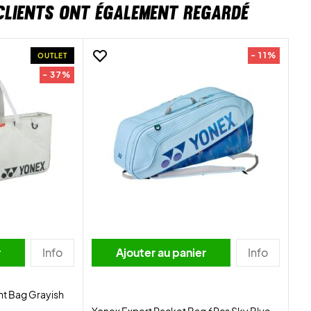
CLIENTS ONT ÉGALEMENT REGARDÉ
- 11%
OUTLET
- 37%
r
Info
Ajouter au panier
Info
t Bag Grayish