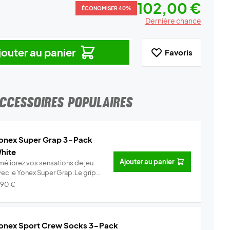
102,00 €
ÉCONOMISER 40%
Dernière chance
jouter au panier
Favoris
CCESSOIRES POPULAIRES
onex Super Grap 3-Pack
hite
Ajouter au panier
méliorez vos sensations de jeu
vec le Yonex Super Grap.Le grip
.
Info
,90
€
onex Sport Crew Socks 3-Pack