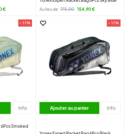
Yonex Expert Racket Bag 6Pcs Sky Blue
0 €
Au lieu de:
175,00
154,90 €
- 11%
- 11%
r
Info
Ajouter au panier
Info
g 6Pcs Smoked
Yonex Expert Racket Bag 6Pcs Black