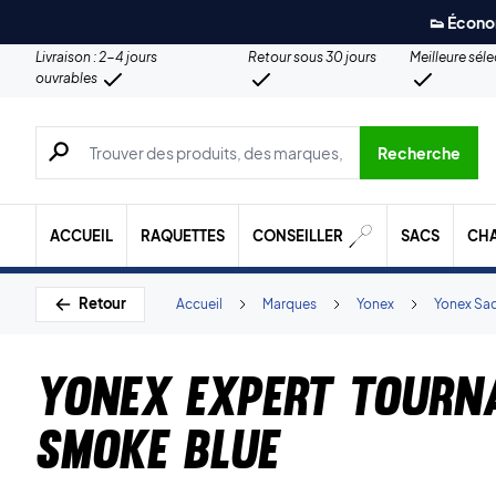
👟 Écono
Livraison : 2-4 jours
Retour sous 30 jours
Meilleure sél
ouvrables
Recherche de produits, de marques, etc.
Recherche
ACCUEIL
RAQUETTES
CONSEILLER
SACS
CH
Retour
Accueil
Marques
Yonex
Yonex Sa
Yonex Expert Tourn
Smoke Blue