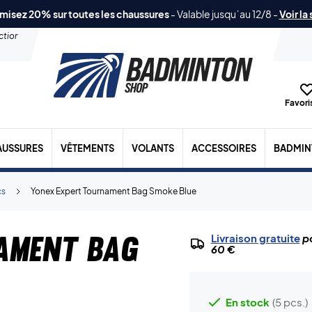
misez 20% sur toutes les chaussures
-
Valable jusqu´au 12/8
-
Voir la
ection
Favoris
AUSSURES
VÊTEMENTS
VOLANTS
ACCESSOIRES
BADMIN
cs
Yonex Expert Tournament Bag Smoke Blue
ament Bag
Livraison gratuite
po
60 €
En stock
(5 pcs.)