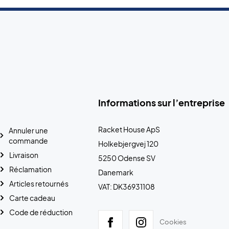
Informations sur l’entreprise
Racket House ApS
Annuler une
commande
Holkebjergvej 120
Livraison
5250 Odense SV
Réclamation
Danemark
Articles retournés
VAT: DK36931108
Carte cadeau
Code de réduction
Cookies