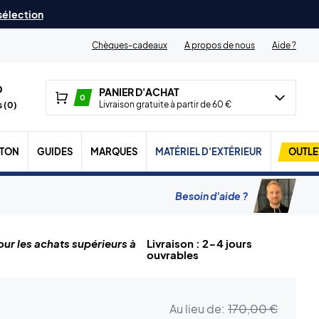
 sélection
Chèques-cadeaux
A propos de nous
Aide ?
PANIER D'ACHAT
0
Livraison gratuite à partir de 60 €
 (
0
)
TON
GUIDES
MARQUES
MATÉRIEL D'EXTÉRIEUR
OUTLE
Besoin d'aide ?
ur les achats supérieurs à
Livraison : 2-4 jours
ouvrables
Au lieu de:
170,00 €