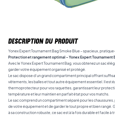
DESCRIPTION DU PRODUIT
Yonex Expert Tournament Bag Smoke Blue – spacieux, pratique et 
Protection et rangement optimal – Yonex Expert Tournament
Avec le Yonex Expert Tournament Bag, vous obtenez un sac élég
garder votre équipement organisé et protégé.
Le sac dispose d’un grand compartiment principal offrant suff
vêtements, les balles et tout autre équipement essentiel. Il es
thermoprotecteur pour vos raquettes, garantissant leur protectio
température et leur maintien en parfait état pour vos matchs.
Le sac comprend un compartiment séparé pour les chaussures, p
de votre équipement et de garder le tout propre et bien rangé. 
à sa construction robuste, ce sac est à la fois durable et facile à 