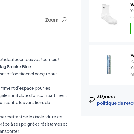
W
Y
s
Zoom
Y
idéal pour tous vos tournois !
Kv
 Bag Smoke Blue
Y
ant et fonctionnel conçu pour
–.
6
isamment d’espace pour les
t également doté d’un compartiment
30 jours
n contre les variations de
politique de ret
ermettant de les isoler du reste
Grâce à ses poignées résistantes et
transporter.