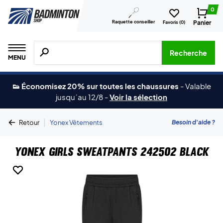
0
Raquette conseiller
Panier
Favoris (
0
)
Recherche de produits, de marques, etc.
Recherche
MENU
👟 Économisez 20% sur toutes les chaussures
-
Valable
jusqu´au 12/8
-
Voir la sélection
|
Besoin d'aide ?
Retour
Yonex Vêtements
Yonex Girls Sweatpants 242502 Black