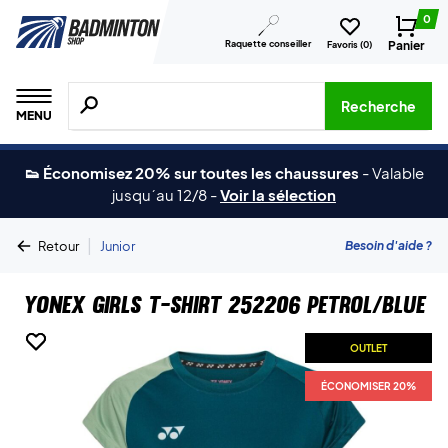
0
Raquette conseiller
Panier
Favoris (
0
)
Recherche de produits, de marques, etc.
Recherche
MENU
👟 Économisez 20% sur toutes les chaussures
-
Valable
jusqu´au 12/8
-
Voir la sélection
|
Besoin d'aide ?
Retour
Junior
Yonex Girls T-shirt 252206 Petrol/Blue
OUTLET
OUTLET
ÉCONOMISER 20%
ÉCONOMISER 20%