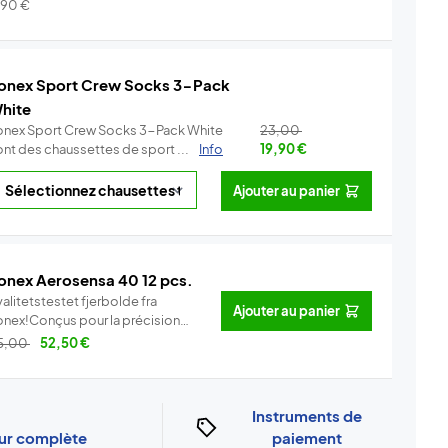
.
Info
,90
€
onex Sport Crew Socks 3-Pack
hite
onex Sport Crew Socks 3-Pack White
23,00
ont des chaussettes de sport ...
Info
19,90
€
Ajouter au panier
onex Aerosensa 40 12 pcs.
alitetstestet fjerbolde fra
Ajouter au panier
onex!Conçus pour la précision
..
Info
5,00
52,50
€
Instruments de
our complète
paiement