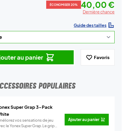
40,00 €
ÉCONOMISER 20%
Dernière chance
Guide des tailles
jouter au panier
Favoris
CCESSOIRES POPULAIRES
onex Super Grap 3-Pack
hite
Ajouter au panier
méliorez vos sensations de jeu
vec le Yonex Super Grap.Le grip