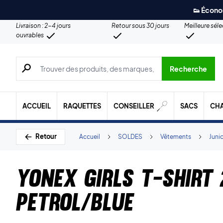
👟 Écono
Livraison : 2-4 jours
Retour sous 30 jours
Meilleure sél
ouvrables
Recherche de produits, de marques, etc.
Recherche
ACCUEIL
RAQUETTES
CONSEILLER
SACS
CH
Retour
Accueil
SOLDES
Vêtements
Juni
Yonex Girls T-shirt
Petrol/Blue