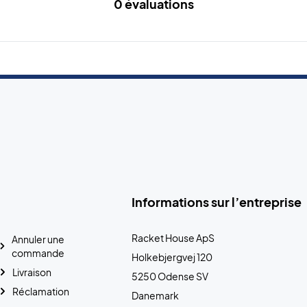
0 évaluations
Informations sur l’entreprise
Racket House ApS
Annuler une
commande
Holkebjergvej 120
Livraison
5250 Odense SV
Réclamation
Danemark