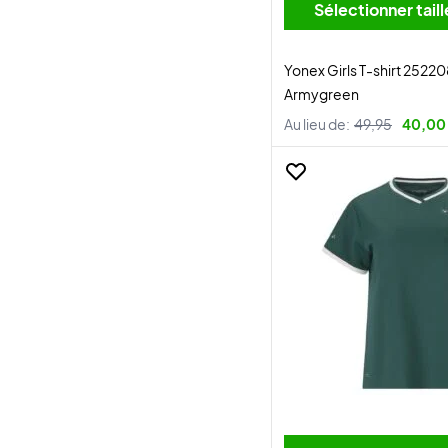
Sélectionner tai
Yonex Girls T-shirt 25220
Armygreen
Au lieu de:
49,95
40,00