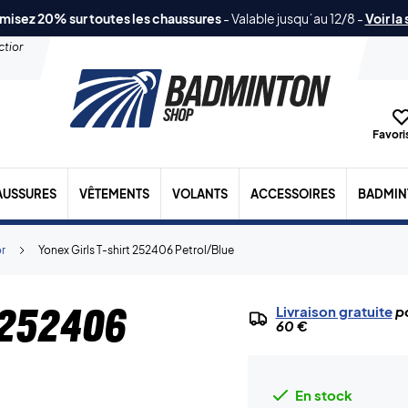
misez 20% sur toutes les chaussures
-
Valable jusqu´au 12/8
-
Voir la
ection
Favoris
AUSSURES
VÊTEMENTS
VOLANTS
ACCESSOIRES
BADMIN
or
Yonex Girls T-shirt 252406 Petrol/Blue
 252406
Livraison gratuite
po
60 €
En stock