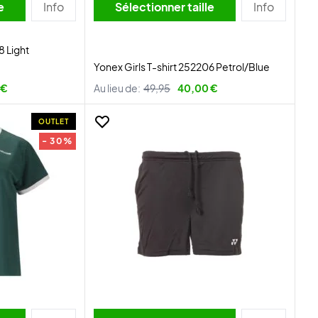
lle
Info
Sélectionner taille
Info
8 Light
Yonex Girls T-shirt 252206 Petrol/Blue
 €
Au lieu de:
49,95
40,00 €
OUTLET
- 30%