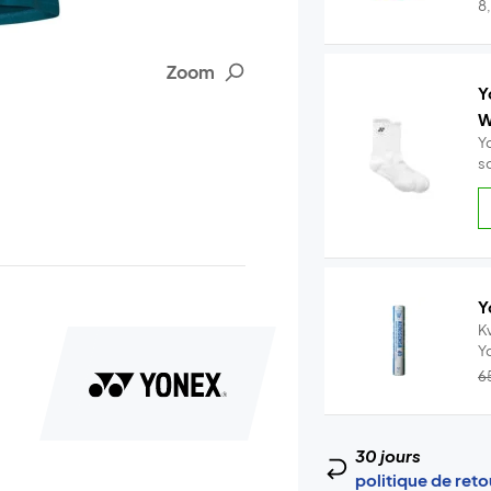
..
8
Zoom
Y
W
Y
s
Y
Kv
Y
–.
6
30 jours
politique de ret