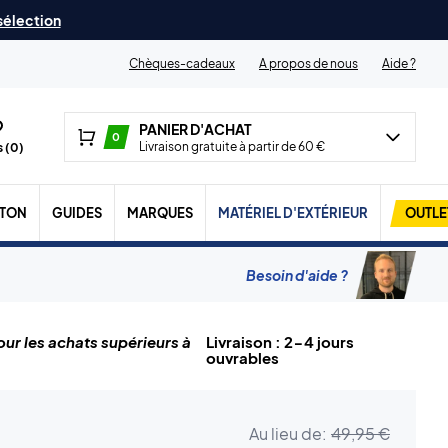
 sélection
Chèques-cadeaux
A propos de nous
Aide ?
PANIER D'ACHAT
0
Livraison gratuite à partir de 60 €
 (
0
)
TON
GUIDES
MARQUES
MATÉRIEL D'EXTÉRIEUR
OUTLE
Besoin d'aide ?
ur les achats supérieurs à
Livraison : 2-4 jours
ouvrables
Au lieu de:
49,95 €