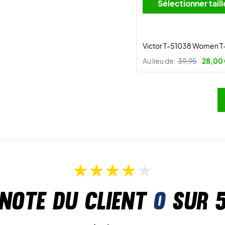
Sélectionner tai
Victor T-51038 Women T-
Au lieu de:
39,95
28,00
Note du client
0
sur 