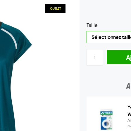
OUTLET
Taille
A
A
Y
W
A
a