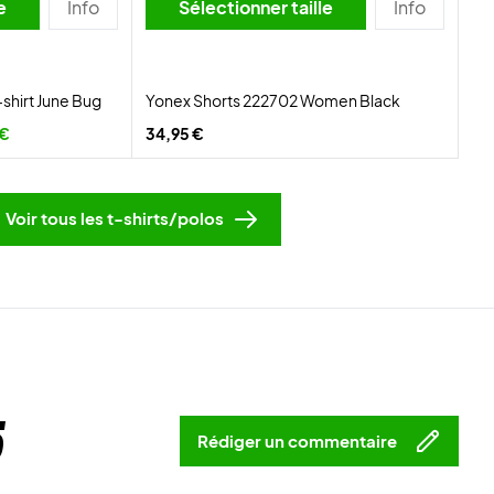
lle
Info
Sélectionner taille
Info
shirt June Bug
Yonex Shorts 222702 Women Black
 €
34,95 €
Voir tous les t-shirts/polos
5
Rédiger un commentaire