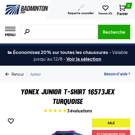
0
Raquette conseiller
Panier
Favoris (
0
)
Recherche de produits, de marques, etc.
Recherche
MENU
👟 Économisez 20% sur toutes les chaussures
-
Valable
jusqu´au 12/8
-
Voir la sélection
|
Besoin d'aide ?
Retour
Junior
Yonex Junior T-shirt 16573JEX
Turquoise
3 évaluations
SALE
ÉCONOMISER 30%