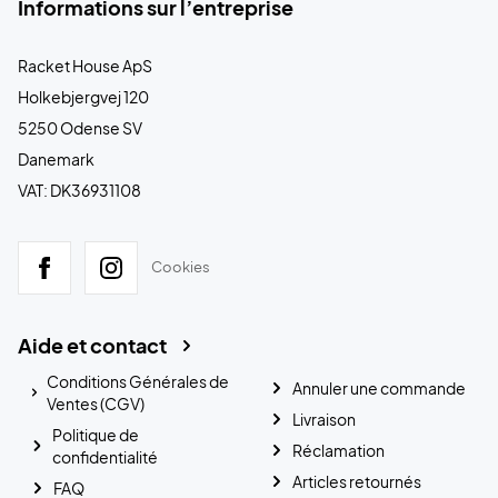
Informations sur l’entreprise
Racket House ApS
Holkebjergvej 120
5250 Odense SV
Danemark
VAT: DK36931108
Cookies
Aide et contact
Conditions Générales de
Annuler une commande
Ventes (CGV)
Livraison
Politique de
Réclamation
confidentialité
Articles retournés
FAQ