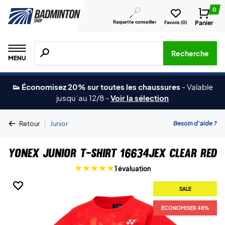
0
Raquette conseiller
Panier
Favoris (
0
)
Recherche de produits, de marques, etc.
Recherche
MENU
👟 Économisez 20% sur toutes les chaussures
-
Valable
jusqu´au 12/8
-
Voir la sélection
|
Besoin d'aide ?
Retour
Junior
Yonex Junior T-shirt 16634JEX Clear Red
1 évaluation
SALE
SALE
ÉCONOMISER 48%
ÉCONOMISER 48%