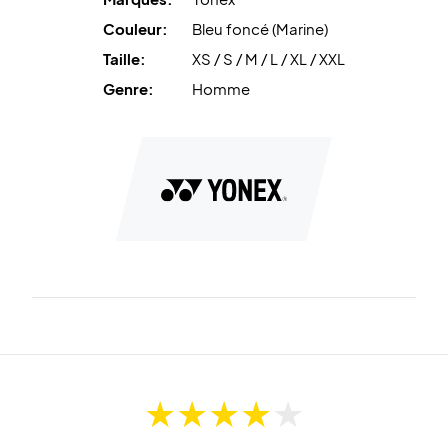
Couleur:
Bleu foncé (Marine)
Technologie de gestion de l’humidité
– Le short évacue
Taille:
XS / S / M / L / XL / XXL
rapidement la sueur pour que vous restiez au sec et
concentré sur votre jeu.
Genre:
Homme
Commandez les Yonex Shorts 15246 Dark Navy pour vos
prochains matchs
Couleur :
Dark Navy (Bleu marine).