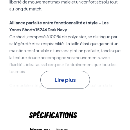
liberté de mouvement maximale et un confort absolu tout
au long du match.
Alliance parfaite entre fonctionnalité et style – Les
Yonex Shorts 15246 Dark Navy
Ce short, composé à 100 % de polyester, se distingue par
sa légèreté et sa respirabilité. La taille élastique garantit un
maintien confortable et une adaptation parfaite, tandis que
la texture douce accompagne vos mouvements avec
fluidité – idéal aussi bien pour l’entraînement que lors des
tournois.
Lire plus
Ce modèle intègre une technologie d’évacuation de la
transpiration, qui élimine efficacement l’humidité et vous
maintient au sec, même pendant les échanges les plus
intenses.
Spécifications
Légèreté premium
– Le tissu léger et extensible assure un
confort optimal sur le court.
Marques:
Yonex