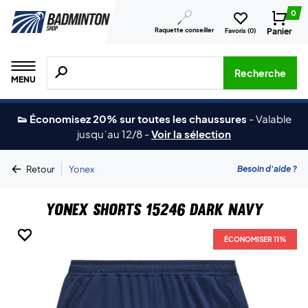
0
Raquette conseiller
Panier
Favoris (
0
)
Recherche de produits, de marques, etc.
Recherche
MENU
👟 Économisez 20% sur toutes les chaussures
-
Valable
jusqu´au 12/8
-
Voir la sélection
|
Besoin d'aide ?
Retour
Yonex
Yonex Shorts 15246 Dark Navy
ÉCONOMISER 11%
ÉCONOMISER 11%
ÉCONOMISER 11%
ÉCONOMISER 11%
ÉCONOMISER 11%