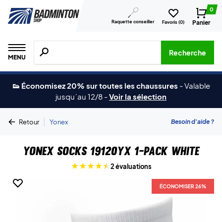
0
Raquette conseiller
Panier
Favoris (
0
)
Recherche de produits, de marques, etc.
Recherche
MENU
👟 Économisez 20% sur toutes les chaussures
-
Valable
jusqu´au 12/8
-
Voir la sélection
|
Besoin d'aide ?
Retour
Yonex
Yonex Socks 19120YX 1-pack White
2 évaluations
ÉCONOMISER 26%