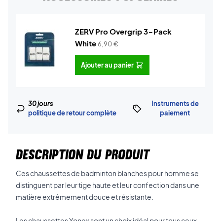
ZERV Pro Overgrip 3-Pack
White
6,90
€
Ajouter au panier
30 jours
Instruments de
politique de retour complète
paiement
DESCRIPTION DU PRODUIT
Ces chaussettes de badminton blanches pour homme se
distinguent par leur tige haute et leur confection dans une
matière extrêmement douce et résistante.
Les chaussettes Yonex sont un choix idéal pour tous ceux