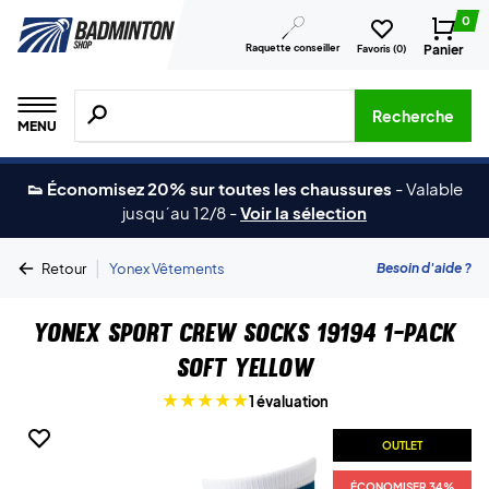
0
Raquette conseiller
Panier
Favoris (
0
)
Recherche de produits, de marques, etc.
Recherche
MENU
👟 Économisez 20% sur toutes les chaussures
-
Valable
jusqu´au 12/8
-
Voir la sélection
|
Besoin d'aide ?
Retour
Yonex Vêtements
Yonex Sport Crew Socks 19194 1-Pack
Soft Yellow
1 évaluation
OUTLET
ÉCONOMISER 34%