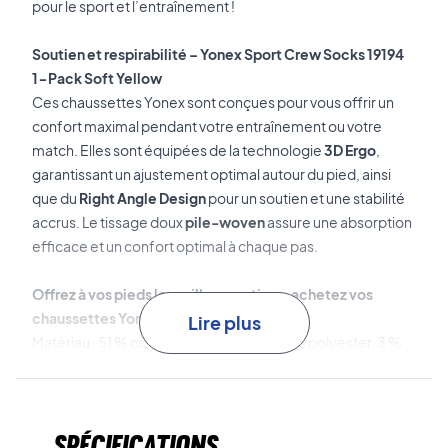
pour le sport et l’entraînement !
Soutien et respirabilité – Yonex Sport Crew Socks 19194
1-Pack Soft Yellow
Ces chaussettes Yonex sont conçues pour vous offrir un
confort maximal pendant votre entraînement ou votre
match. Elles sont équipées de la technologie
3D Ergo
,
garantissant un ajustement optimal autour du pied, ainsi
que du
Right Angle Design
pour un soutien et une stabilité
accrus. Le tissage doux
pile-woven
assure une absorption
efficace et un confort optimal à chaque pas.
Offrez à vos pieds le meilleur soutien – achetez vos
chaussettes Yonex dès aujourd’hui !
Lire plus
Matériau : 51 % coton, 23 % acrylique, 21 % polyester, 3 %
nylon, 2 % polyuréthane.
Spécifications