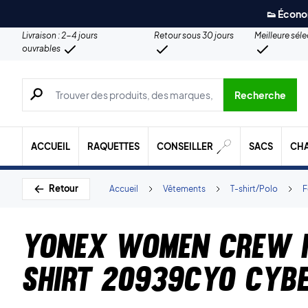
👟 Écono
Livraison : 2-4 jours
Retour sous 30 jours
Meilleure sél
ouvrables
Recherche de produits, de marques, etc.
Recherche
ACCUEIL
RAQUETTES
CONSEILLER
SACS
CH
Retour
Accueil
Vêtements
T-shirt/Polo
Yonex Women Crew 
shirt 20939CYO Cyb