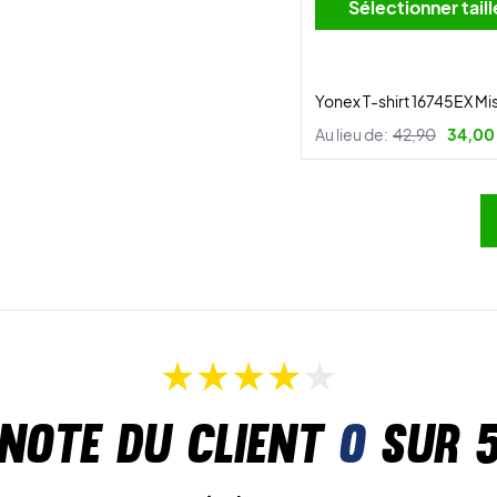
Sélectionner tai
Yonex T-shirt 16745EX Mi
Au lieu de:
42,90
34,00
Note du client
0
sur 