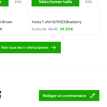
lle
Info
Sélectionner taille
Info
st Brown
Yonex T-shirt 16745EX Blueberry
 €
Au lieu de:
42,90
34,00 €
Voir tous les t-shirts/polos
5
Rédiger un commentaire