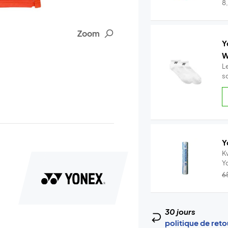
..
8
Zoom
Y
W
L
s
Y
Kv
Y
–.
6
30 jours
politique de ret