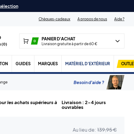
 sélection
Chèques-cadeaux
A propos de nous
Aide ?
PANIER D'ACHAT
0
Livraison gratuite à partir de 60 €
 (
0
)
TON
GUIDES
MARQUES
MATÉRIEL D'EXTÉRIEUR
OUTLE
Besoin d'aide ?
ange
ur les achats supérieurs à
Livraison : 2-4 jours
ouvrables
Au lieu de:
139,95 €