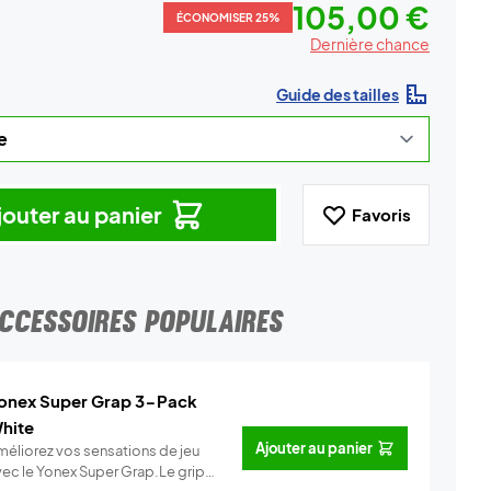
105,00 €
ÉCONOMISER 25%
Dernière chance
Guide des tailles
jouter au panier
Favoris
CCESSOIRES POPULAIRES
onex Super Grap 3-Pack
hite
Ajouter au panier
méliorez vos sensations de jeu
vec le Yonex Super Grap.Le grip