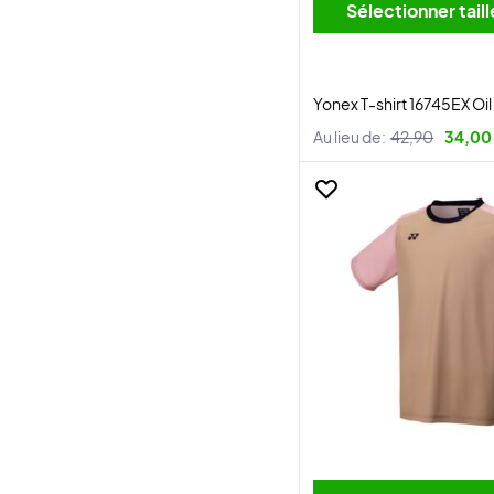
Sélectionner tai
Yonex T-shirt 16745EX Oi
Au lieu de:
42,90
34,00