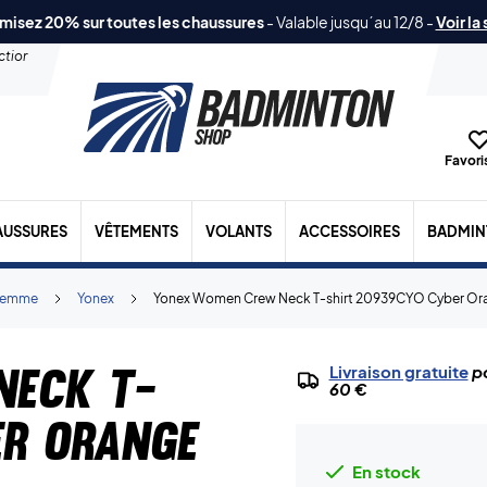
misez 20% sur toutes les chaussures
-
Valable jusqu´au 12/8
-
Voir la
ection
Favoris
AUSSURES
VÊTEMENTS
VOLANTS
ACCESSOIRES
BADMIN
Femme
Yonex
Yonex Women Crew Neck T-shirt 20939CYO Cyber Or
Neck T-
Livraison gratuite
po
60 €
er Orange
En stock