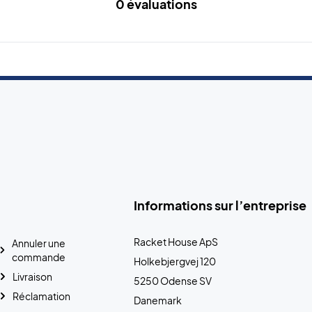
0 évaluations
Informations sur l’entreprise
Racket House ApS
Annuler une
commande
Holkebjergvej 120
Livraison
5250 Odense SV
Réclamation
Danemark