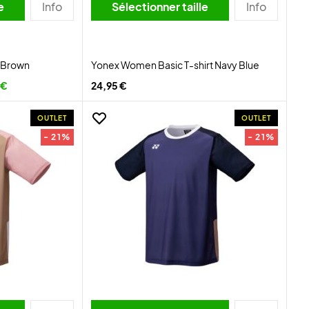
lle
Info
Sélectionner taille
Info
l Brown
Yonex Women Basic T-shirt Navy Blue
 €
24,95 €
OUTLET
OUTLET
- 21%
- 21%