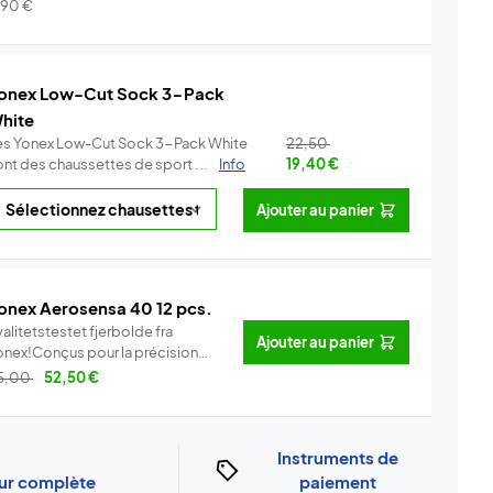
.
Info
,90
€
onex Low-Cut Sock 3-Pack
hite
es Yonex Low-Cut Sock 3-Pack White
22,50
ont des chaussettes de sport ...
Info
19,40
€
Ajouter au panier
onex Aerosensa 40 12 pcs.
alitetstestet fjerbolde fra
Ajouter au panier
onex!Conçus pour la précision
..
Info
5,00
52,50
€
Instruments de
our complète
paiement