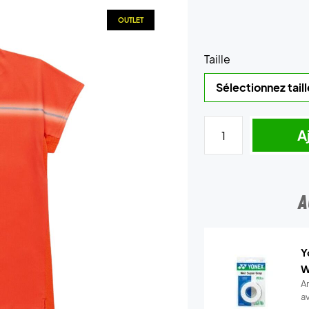
OUTLET
Taille
A
A
Y
W
A
a