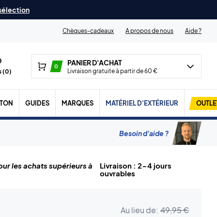
 sélection
Chèques-cadeaux
A propos de nous
Aide ?
PANIER D'ACHAT
0
Livraison gratuite à partir de 60 €
 (
0
)
TON
GUIDES
MARQUES
MATÉRIEL D'EXTÉRIEUR
OUTLE
Besoin d'aide ?
ur les achats supérieurs à
Livraison : 2-4 jours
ouvrables
Au lieu de:
49,95 €