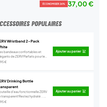
37,00 €
ÉCONOMISER 26%
CCESSOIRES POPULAIRES
ERV Wristband 2-Pack
hite
Ajouter au panier
es bandeaux confortables et
légants de ZERV!Parfaits pour le
..
Info
,95
€
ERV Drinking Bottle
ransparent
Ajouter au panier
outeille d'eau fonctionnelle ZERV
 transparent!Restez hydraté ...
Info
,95
€