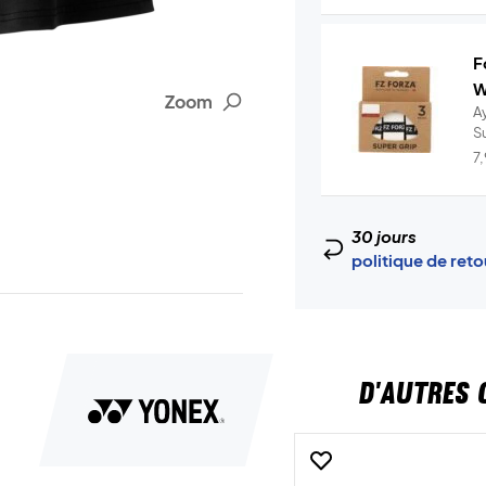
F
W
Zoom
A
S
7
30 jours
politique de ret
D'AUTRES 