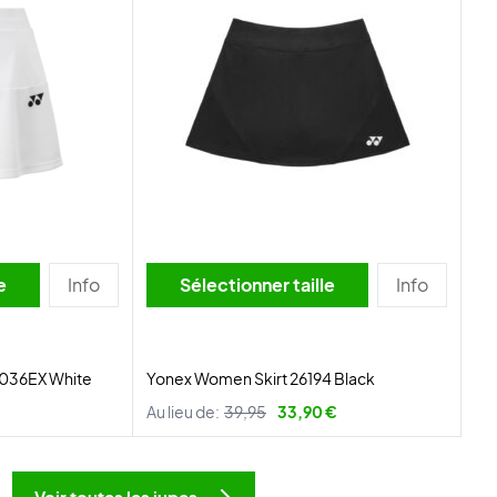
lle
Info
Sélectionner taille
Info
036EX White
Yonex Women Skirt 26194 Black
Au lieu de:
39,95
33,90 €
Voir toutes les jupes