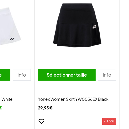
lle
Info
Sélectionner taille
Info
4 White
Yonex Women Skirt YW0036EX Black
 €
29,95 €
- 15%