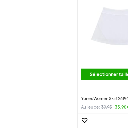
Sélectionner tai
Yonex Women Skirt 2619
Au lieu de:
39,95
33,90