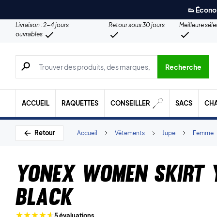
👟 Écono
Livraison : 2-4 jours
Retour sous 30 jours
Meilleure sél
ouvrables
Recherche de produits, de marques, etc.
Recherche
ACCUEIL
RAQUETTES
CONSEILLER
SACS
CH
Retour
Accueil
Vêtements
Jupe
Femme
Yonex Women Skirt
Black
5 évaluations