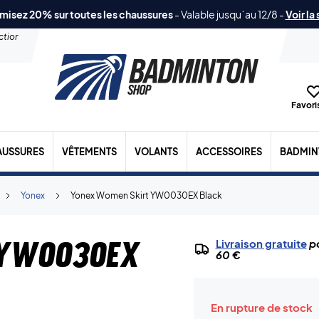
misez 20% sur toutes les chaussures
-
Valable jusqu´au 12/8
-
Voir la
ection
Favoris
AUSSURES
VÊTEMENTS
VOLANTS
ACCESSOIRES
BADMIN
Yonex
Yonex Women Skirt YW0030EX Black
 YW0030EX
Livraison gratuite
po
60 €
En rupture de stock