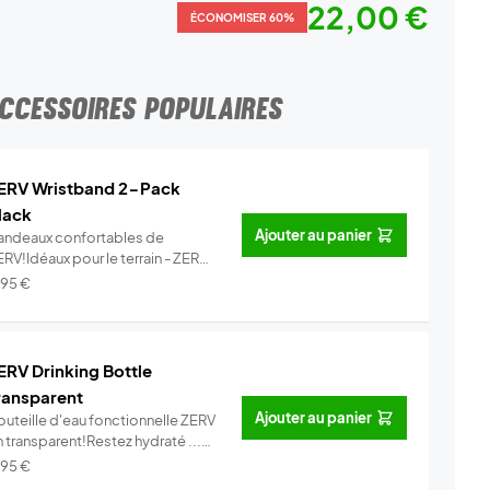
22,00 €
ÉCONOMISER 60%
CCESSOIRES POPULAIRES
ERV Wristband 2-Pack
lack
Ajouter au panier
andeaux confortables de
RV!Idéaux pour le terrain - ZERV
ist...
Info
,95
€
ERV Drinking Bottle
ransparent
Ajouter au panier
outeille d'eau fonctionnelle ZERV
 transparent!Restez hydraté ...
Info
,95
€