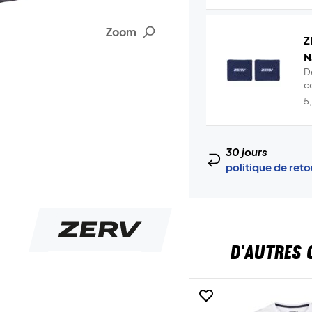
Zoom
Z
N
D
c
!P
5
30 jours
politique de ret
D'AUTRES 