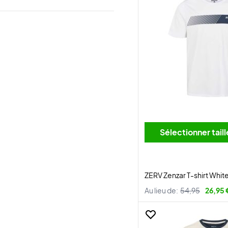
Sélectionner tai
ZERV Zenzar T-shirt Whit
Au lieu de:
54,95
26,95 