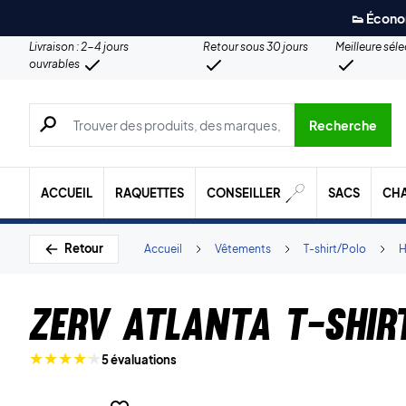
👟 Écono
Livraison : 2-4 jours
Retour sous 30 jours
Meilleure sél
ouvrables
Recherche de produits, de marques, etc.
Recherche
ACCUEIL
RAQUETTES
CONSEILLER
SACS
CH
Retour
Accueil
Vêtements
T-shirt/Polo
ZERV Atlanta T-shir
5 évaluations