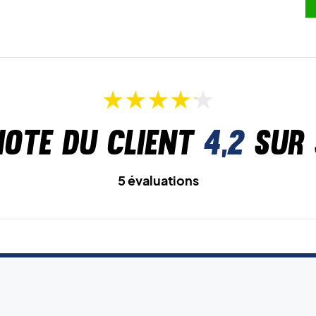
Note du client
4,2
sur 
5 évaluations