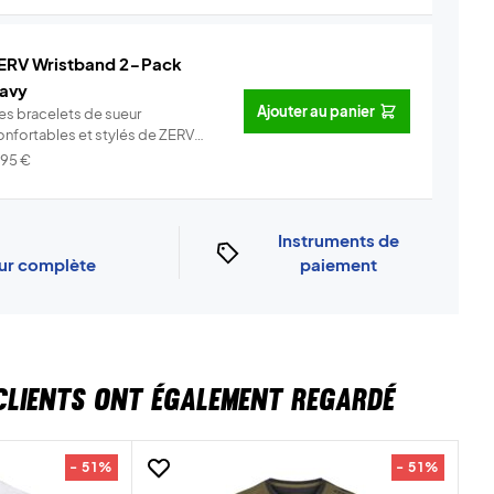
ERV Wristband 2-Pack
avy
Ajouter au panier
es bracelets de sueur
onfortables et stylés de ZERV
arfait po...
Info
,95
€
Instruments de
our complète
paiement
CLIENTS ONT ÉGALEMENT REGARDÉ
- 51%
- 51%