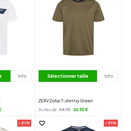
lle
Info
Sélectionner taille
Info
e
ZERV Zoltar T-shirt Ivy Green
€
Au lieu de:
54,95
26,95 €
- 51%
- 51%