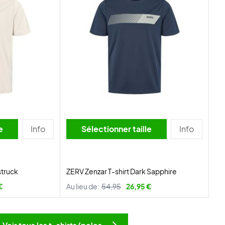
lle
Info
Sélectionner taille
Info
struck
ZERV Zenzar T-shirt Dark Sapphire
€
Au lieu de:
54,95
26,95 €
Voir tous les t-shirts/polos